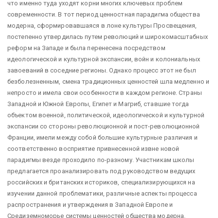
что именно туда уходят корни многих ключевых проблем
современности. В тот период ценностная парадигма общества
модерна, сформировавшаяся в лоне культуры Просвещения,
постепенно утвердилась путем революций и широкомасштабных
реформ на Западе и была перенесена посредством
идеологической и культурной экспансии, войн и колониальных
завоеваний в соседние регионы. Однако процесс этот не был
безболезненным, смена традиционных ценностей шла медленно и
непросто и имела свои особенности в каждом регионе. Страны
Западной и Южной Европы, Египет и Магриб, ставшие тогда
объектом военной, политической, идеологической и культурной
экспансии со стороны революционной и пост-революционной
Франции, имели между собой большие культурные различия и
соответственно восприятие привнесенной извне новой
парадигмы везде проходило по-разному. Участникам школы
предлагается проанализировать под руководством ведущих
российских и британских историков, специализирующихся на
изучении данной проблематики, различные аспекты процесса
распространения и утверждения в Западной Европе и
Средиземноморье системы ценностей общества модерна.