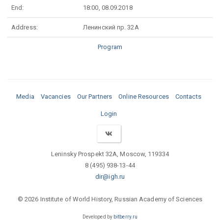
End:
18:00, 08.09.2018
Address:
Ленинский пр. 32А
Program
Media
Vacancies
Our Partners
Online Resources
Contacts
Login
Leninsky Prospekt 32A, Moscow, 119334
8 (495) 938-13-44
dir@igh.ru
© 2026 Institute of World History, Russian Academy of Sciences
Developed by
bitberry.ru