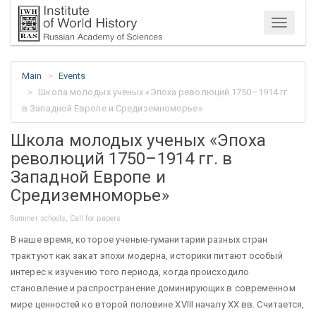
Menu
Main
Events
Школа молодых ученых «Эпоха революций 1750–1914 гг.
в Западной Европе и Средиземноморье»
Школа молодых ученых «Эпоха
революций 1750–1914 гг. в
Западной Европе и
Средиземноморье»
Summer schools, Call for papers
В наше время, которое ученые-гуманитарии разных стран
трактуют как закат эпохи модерна, историки питают особый
интерес к изучению того периода, когда происходило
становление и распространение доминирующих в современном
мире ценностей ко второй половине XVIII началу XX вв. Считается,