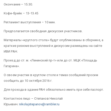
Окончание
– 15.30.
Кофе-брейк
– 13-13.45
Регламент выступления
– 10 мин.
Предполагается свободная дискуссия участников.
Материалы «круглого стола» будут опубликованы в сборнике, а
краткие резюме выступлений и дискуссии размещены на сайте
ИВИ РАН.
Проезд до ст. м. «Ленинский пр-т» или до ст. МЦК «Площадь
Гагарина».
О своем участии в круглом столе и темах сообщений просим
сообщить до
10 октября 2016 г.
Для прохода в здание РАН обязательно иметь при себе паспорт.
Контактное лицо
– Степанов Николай
Юрьевич:
nikolajstepanov
@
rambler
.
ru