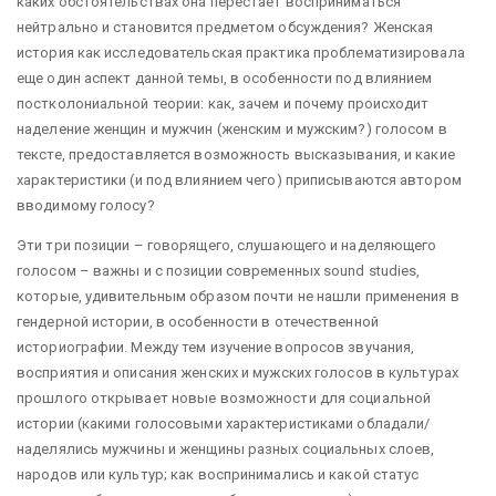
каких обстоятельствах она перестает восприниматься
нейтрально и становится предметом обсуждения? Женская
история как исследовательская практика проблематизировала
еще один аспект данной темы, в особенности под влиянием
постколониальной теории: как, зачем и почему происходит
наделение женщин и мужчин (женским и мужским?) голосом в
тексте, предоставляется возможность высказывания, и какие
характеристики (и под влиянием чего) приписываются автором
вводимому голосу?
Эти три позиции – говорящего, слушающего и наделяющего
голосом – важны и с позиции современных
sound
studies,
которые, удивительным образом почти не нашли применения в
гендерной истории, в особенности в отечественной
историографии. Между тем изучение вопросов звучания,
восприятия и описания женских и мужских голосов в культурах
прошлого открывает новые возможности для социальной
истории (какими голосовыми характеристиками обладали/
наделялись мужчины и женщины разных социальных слоев,
народов или культур; как воспринимались и какой статус