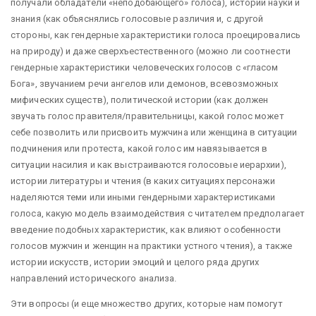
получали обладатели «неподобающего» голоса), истории науки и
знания (как объяснялись голосовые различия и, с другой
стороны, как гендерные характеристики голоса проецировались
на природу) и даже сверхъестественного (можно ли соотнести
гендерные характеристики человеческих голосов с «гласом
Бога», звучанием речи ангелов или демонов, всевозможных
мифических существ), политической истории (как должен
звучать голос правителя/правительницы, какой голос может
себе позволить или присвоить мужчина или женщина в ситуации
подчинения или протеста, какой голос им навязывается в
ситуации насилия и как выстраиваются голосовые иерархии),
истории литературы и чтения (в каких ситуациях персонажи
наделяются теми или иными гендерными характеристиками
голоса, какую модель взаимодействия с читателем предполагает
введение подобных характеристик, как влияют особенности
голосов мужчин и женщин на практики устного чтения), а также
истории искусств, истории эмоций и целого ряда других
направлений исторического анализа.
Эти вопросы (и еще множество других, которые нам помогут