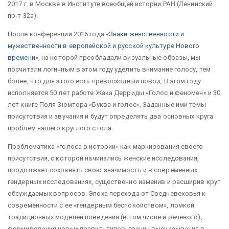
2017 г. в Москве в Институте всеобщей истории РАН (Ленинский
пр-т 32а).
После конференции 2016 года «
Знаки женственности и
мужественности в европейской и русской культуре Нового
времени
», на которой преобладали визуальные образы, мы
посчитали логичным в этом году уделить внимание голосу, тем
более, что для этого есть превосходный повод. В этом году
исполняется 50 лет работе Жака Дерриды «Голос и феномен» и 30
лет книге Поля Зюмтора «Буква и голос». Заданные ими темы
присутствия и звучания и будут определять два основных круга
проблем нашего круглого стола.
Проблематика «голоса в истории» как маркирования своего
присутствия, с которой начинались женские исследования,
продолжает сохранять свою значимость и в современных
гендерных исследованиях, существенно изменив и расширив круг
обсуждаемых вопросов. Эпоха перехода от Средневековья к
современности с ее «гендерным беспокойством», ломкой
традиционных моделей поведения (в том числе и речевого),
формирования новых правил, типов, границ высказывания в