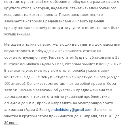
поставить участники) мы собираемся обсудить в рамках нашего
круглого стола, который, надеемся, станет началом большого
исследовательского проекта. Призываем всех тех, кто
занимается историей Средневековья и Нового времени
прислушаться к нашему голосу и не упустить возможность быть
услышанными!
Мы ждем отклика от всех, желающих выступить с докладом или
поучаствовать в обсуждении, или прислать статью на
соответствующую тему. Тексты статей будут опубликованы в 25
выпуске альманаха «Адам & Ева», который выйдет в конце 2017 г.
В заявке на участие в круглом столе просьба указать свои
контактные данные, тему выступления и краткую аннотацию (до
500 знаков). Организаторы оставляют за собой право отбора
заявок. Письма с заявками об участии и предложениями тем
докладов и/или тексты статей по указанной проблематике,
объемом до 2 п.л., просим направлять на электронную почту
альманаха «Адам & Ева»
genderhistory@gmail.com
. Заявки на
участие в круглом столе принимаются
до 15 апреля
, статьи –
до
30 июня
.