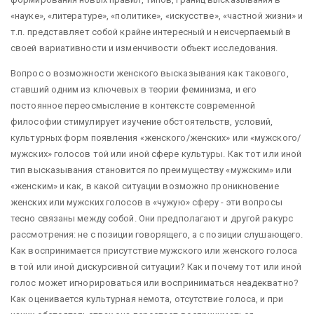
«науке», «литературе», «политике», «искусстве», «частной жизни» и
т.п. представляет собой крайне интересный и неисчерпаемый в
своей вариативности и изменчивости объект исследования.
Вопрос о возможности женского высказывания как такового,
ставший одним из ключевых в теории феминизма, и его
постоянное переосмысление в контексте современной
философии стимулирует изучение обстоятельств, условий,
культурных форм появления «женского/женских» или «мужского/
мужских» голосов той или иной сфере культуры. Как тот или иной
тип высказывания становится по преимуществу «мужским» или
«женским» и как, в какой ситуации возможно проникновение
женских или мужских голосов в «чужую» сферу - эти вопросы
тесно связаны между собой. Они предполагают и другой ракурс
рассмотрения: не с позиции говорящего, а с позиции слушающего.
Как воспринимается присутствие мужского или женского голоса
в той или иной дискурсивной ситуации? Как и почему тот или иной
голос может игнорироваться или восприниматься неадекватно?
Как оценивается культурная немота, отсутствие голоса, и при