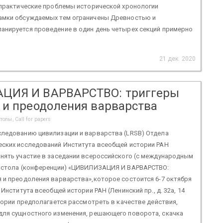
 практические проблемы исторической хронологии
амки обсуждаемых тем ограничены Древностью и
анируется проведение в один день четырех секций примерно
21 дек. 2020
ЦИЯ И ВАРВАРСТВО: триггеры
 и преодоления варварства
олы, Call for papers
следованию цивилизации и варварства (LRSB) Отдела
еских исследований Института всеобщей истории РАН
нять участие в заседании всероссийского (с международным
о стола (конференции) «ЦИВИЛИЗАЦИЯ И ВАРВАРСТВО:
 и преодоления варварства»,которое состоится 6-7 октября
 Института всеобщей истории РАН (Ленинский пр., д. 32а, 14
стории предполагается рассмотреть в качестве действия,
для сущностного изменения, решающего поворота, скачка