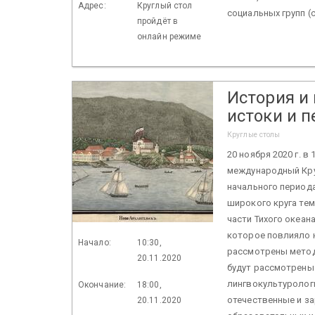
Адрес:
Круглый стол
социальных групп (с
пройдёт в
онлайн режиме
История и
истоки и 
Круглые столы
20 ноября 2020 г. в
международный Кру
начального периода
широкого круга тем
части Тихого океан
которое повлияло н
Начало:
10:30,
рассмотрены метод
20.11.2020
будут рассмотрены 
лингвокультурологи
Окончание:
18:00,
отечественные и з
20.11.2020