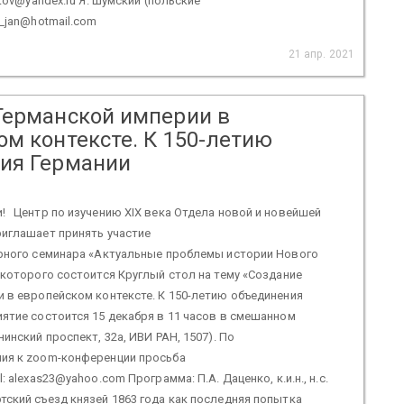
ntov@yandex.ru Я. Шумский (польские
i_jan@hotmail.com
21 апр. 2021
Германской империи в
ом контексте. К 150-летию
ия Германии
! Центр по изучению XIX века Отдела новой и новейшей
риглашает принять участие
ярного семинара «Актуальные проблемы истории Нового
 которого состоится Круглый стол на тему «Создание
 в европейском контексте. К 150-летию объединения
ятие состоится 15 декабря в 11 часов в смешанном
инский проспект, 32а, ИВИ РАН, 1507). По
ия к zoom-конференции просьба
: alexas23@yahoo.com Программа: П.А. Даценко, к.и.н., н.с.
ский съезд князей 1863 года как последняя попытка