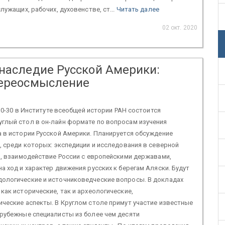
лужащих, рабочих, духовенстве, ст...
Читать далее
02 окт. 2020
 наследие Русской Америки:
переосмысление
 10-30 в Институте всеобщей истории РАН состоится
глый стол в он-лайн формате по вопросам изучения
 в истории Русской Америки. Планируется обсуждение
, среди которых: экспедиции и исследования в северной
а, взаимодействие России с европейскими державами,
а ход и характер движения русских к берегам Аляски. Будут
ологические и источниковедческие вопросы. В докладах
как исторические, так и археологические,
ческие аспекты. В Круглом столе примут участие известные
арубежные специалисты из более чем десяти