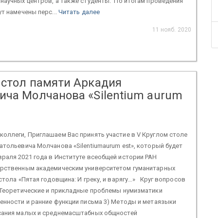
научных центров, а также студенты. По итогам проведения
ут намечены перс...
Читать далее
11 нояб. 2020
 стол памяти Аркадия
ича Молчанова «Silentium aurum
оллеги, Приглашаем Вас принять участие в V Круглом столе
тольевича Молчанова «Silentiumaurum est», который будет
раля 2021 года в Институте всеобщей истории РАН
арственным академическим университетом гуманитарных
о стола «Пятая годовщина: И греку, и варягу…» Круг вопросов
) Теоретические и прикладные проблемы нумизматики
енности и ранние функции письма 3) Методы и метаязыки
сания малых и среднемасштабных общностей