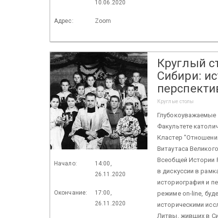
10.06.2020
Адрес:
Zoom
Круглый с
Сибири: ис
перспекти
Круглые столы
Глубокоуважаемые 
Факультете католи
Кластер "Отношени
Витаутаса Великого
Всеобщей Истории 
Начало:
14:00,
в дискуссии в рамк
26.11.2020
историография и п
Окончание:
17:00,
режиме on-line, бу
26.11.2020
историческими исс
Литвы, живших в Си