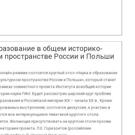
бразование в общем историко-
м пространстве России и Польши
в онлайн-режиме состоится круглый стол «Наука и образование
культурном пространстве России и Польши», который станет
 рамках совместного проекта Института всеобщей истории
тории науки ПАН. Будет рассмотрен широкий круг проблем
бразования в Российской империи XIX – начала XX в. Кроме
рованных выступлений, состоится дискуссия, к участию в
тся все интересующиеся тематикой круглого стола.
ется. Желающих присутствовать на круглом столе просим
наторами проекта: Л.Е. Горизонтов (российские