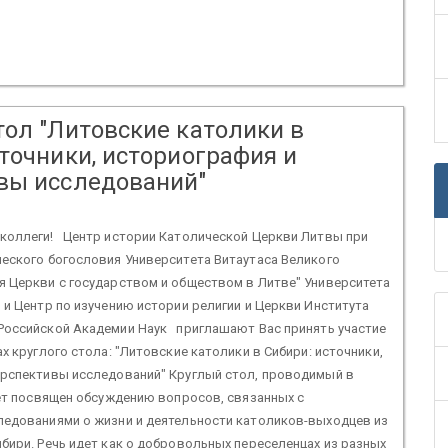
тол "Литовские католики в
точники, историография и
вы исследований"
коллеги! Центр истории Католической Церкви Литвы при
ческого богословия Университета Витаутаса Великого
я Церкви с государством и обществом в Литве" Университета
 и Центр по изучению истории религии и Церкви Института
Российской Академии Наук приглашают Вас принять участие
ах круглого стола: "Литовские католики в Сибири: источники,
ерспективы исследований" Круглый стол, проводимый в
дет посвящен обсуждению вопросов, связанных с
ледованиями о жизни и деятельности католиков-выходцев из
бири. Речь идет как о добровольных переселенцах из разных