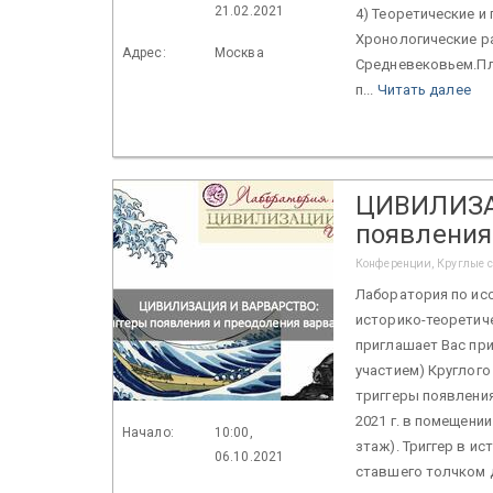
21.02.2021
4) Теоретические и
Хронологические р
Адрес:
Москва
Средневековьем.Пл
п...
Читать далее
ЦИВИЛИЗА
появления
Конференции, Круглые ст
Лаборатория по ис
историко-теоретич
приглашает Вас при
участием) Круглог
триггеры появления
2021 г. в помещении
Начало:
10:00,
зтаж). Триггер в и
06.10.2021
ставшего толчком 