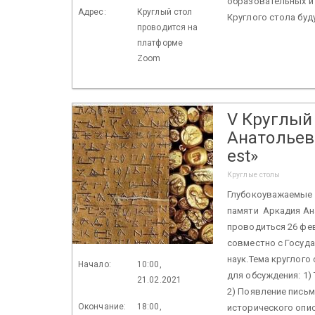
образовательных и 
Адрес:
Круглый стол
Круглого стола буд
проводится на
платформе
Zoom
V Круглый
Анатольев
est»
Круглые столы
Глубокоуважаемые к
памяти Аркадия Ана
проводиться 26 фев
совместно с Госуд
наук. ​Тема круглог
Начало:
10:00,
для обсуждения: 1
21.02.2021
2) Появление письм
Окончание:
18:00,
исторического опи