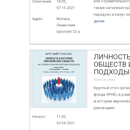
или стремительного
Окончание:
18:00,
также катализатора
07.10.2021
парадокс и казус по
Адрес:
Москва,
далее
Ленинский
проспект 32 а
ЛИЧНОСТЬ
ОБЩЕСТВ 
ПОДХОДЫ
Круглые столы
Круглый стол орган
фонда (РНФ), в рам
в истории европейс
реновации»
Начало:
11:00,
02.04.2021