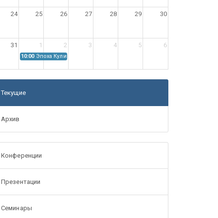
24
25
26
27
28
29
30
31
1
2
3
4
5
6
10:00
Эпоха Куликовской битвы: Проблемы источниковедения
Текущие
Архив
Конференции
Презентации
Семинары