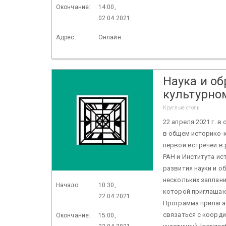
Окончание:
14:00,
02.04.2021
Адрес:
Онлайн
Наука и о
культурно
Круглые столы
22 апреля 2021 г. 
в общем историко-
первой встречей в
РАН и Института ис
развития науки и о
нескольких заплани
Начало:
10:30,
которой приглашаю
22.04.2021
Программа прилага
связаться с коорди
Окончание:
15:00,