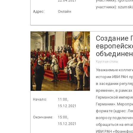
участники): lgorizo
22.04.2021
участники): szumsk
Адрес:
Онлайн
Создание 
европейск
объединен
Круглые столы
Уважаемые коллеги
истории ИВИ РАН п
в заседании регул
времени», в рамках
Германской империи
Начало:
11:00,
Германии». Меропри
15.12.2021
формате (адрес: Лен
Окончание:
15:00,
вопросу подключен
15.12.2021
обращаться на email
ИВИ РАН «Франкфурт