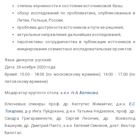
степень изученности и состояние источниковой базы;
обзор исследований по проблематике, опубликованные в
Литве, Польше, России;
проблема доступности источников и пути ее решения;
актуальные направления дальнейших исследований;
перспективы сотрудничества в публикации источников и
инициирования совместных исследовательских проектов.
Язык дискусси: русский.
Дата: 26 ноября 2020 года.
Время: 15.00 - 18.00 (по московскому времени); 14.00 - 17.00 (по
литовскому времени).
Модератор круглого стола: к.и.н.
Н.А. Белякова
.
Ключевые спикеры: проф. др. Кестутис Жемайтис, д.и.н.
Е.С.
Токарева
, д-р Инга Пуйдокене, д.и.н. Татьяна Недзелюк, проф. др.
Сандра Григаравичюте, др. Сергей Леончик, др. Всеволод
Башкуев, др. Дмитрий Панто, к.и.н. Евгений Семенов, докт. Виктор
Билотас.