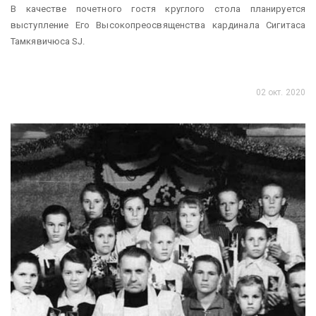
В качестве почетного гостя круглого стола планируется
выступление Его Высокопреосвященства кардинала Сигитаса
Тамкявичюса SJ.
02 окт. 2020