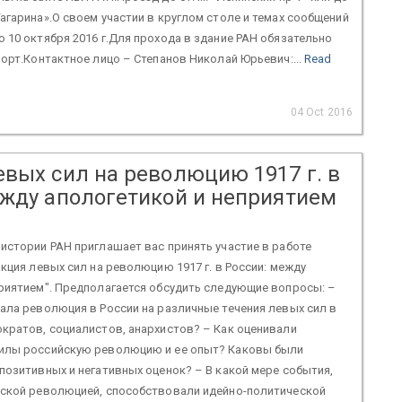
агарина».О своем участии в круглом столе и темах сообщений
 10 октября 2016 г.Для прохода в здание РАН обязательно
порт.Контактное лицо – Степанов Николай Юрьевич:...
Read
04 Oct 2016
евых сил на революцию 1917 г. в
ежду апологетикой и неприятием
истории РАН приглашает вас принять участие в работе
акция левых сил на революцию 1917 г. в России: между
риятием". Предполагается обсудить следующие вопросы: –
ала революция в России на различные течения левых сил в
кратов, социалистов, анархистов? – Как оценивали
илы российскую революцию и ее опыт? Каковы были
позитивных и негативных оценок? – В какой мере события,
йской революцией, способствовали идейно-политической