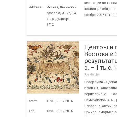
эволюции левых си
Address:
Москва, Ленинский
концепций обществе
проспект, д.32а, 14
ноября 2016 г. в 11
этаж, аудитория
1412
Центры и 
Востока и
результаты
э. – I тыс. н
Roundtables
Программа 21 декаб
Баюн Л.С. Анатолий
периферия. 2. Гол
Немировский А.А. Г
Start:
11:00, 21.12.2016
Вавилона. Антично
End:
18:00, 21.12.2016
Причерноморья в ри