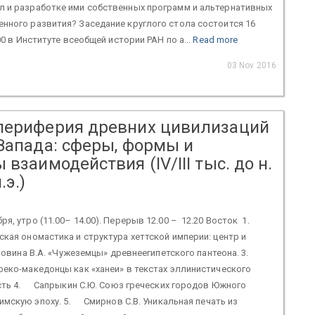
л и разработке ими собственных программ и альтернативных
нного развития? Заседание круглого стола состоится 16
.00 в Институте всеобщей истории РАН по а...
Read more
03 Nov 2016
периферия древних цивилизаций
 Запада: сферы, формы и
 взаимодействия (IV/III тыс. до н.
.э.)
ря, утро (11.00– 14.00). Перерыв 12.00 – 12.20 Восток 1.
ская ономастика и структура хеттской империи: центр и
овина В.А. «Чужеземцы» древнеегипетского пантеона. 3.
реко-македонцы как «ханеи» в текстах эллинистического
сть 4. Сапрыкин С.Ю. Союз греческих городов Южного
мскую эпоху. 5. Смирнов С.В. Уникальная печать из