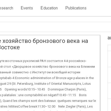
E
E
P
esearch
vents
ducation
ublications
а
 хозяйство бронзового века на
остоке
туте восточных рукописей РАН состоится 4-й российско-
ый стол «Дворцовое хозяйство бронзового века на Ближнем
ованный совместно с Институтом всеобщей истории
abab-4:Economic administration of Bronze age palaces in the
st 29 (St. Petersburg, Institute of Oriental Manuscripts, Lotus
:15 Opening words10:15–10:45 Dominique Charpin (Paris),
es palatiales : une comptabilité en négatif10:45–11:15 Boris
, Quand les champs sont des bateaux :quelques remarques sur le
stres hittitesCoffee break11:30–12:00 Nele Ziegler (Paris), Les