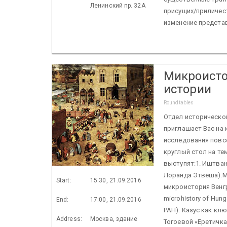
Ленинский пр. 32А
присущих/приличес
изменение представ
Микроисто
истории
Roundtables
Отдел историческо
приглашает Вас на 
исследования повсе
круглый стол на те
выступят:1. Иштван 
Лоранда Этвёша).М
Start:
15:30, 21.09.2016
микроистория Венгри
microhistory of Hung
End:
17:00, 21.09.2016
РАН). Казус как клю
Address:
Москва, здание
Тогоевой «Еретичка