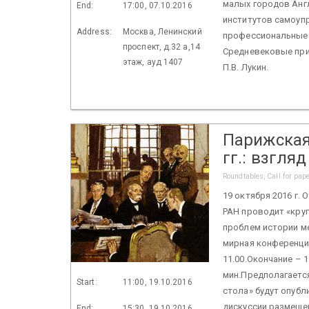
малых городов Англ
End:
17:00, 07.10.2016
институтов самоуп
Address:
Москва, Ленинский
профессиональные 
проспект, д.32 а,14
Средневековые при
этаж, ауд 1407
П.В. Лукин.
Парижская
гг.: взгляд
Roundtables, Call for pap
19 октября 2016 г.
РАН проводит «круг
проблем истории м
мирная конференция 
11.00.Окончание – 
мин.Предполагаетс
Start:
11:00, 19.10.2016
стола» будут опубл
дискуссии размещен
End:
15:30, 19.10.2016