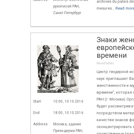
archives du palais d
рукописей РАН,
mesures...
Read mor
Санкт-Петербург
Знаки жен
европейско
времени
Roundtables
Центр гендерной и
наук приглашает Ва
женственности и му
времени", которая 
РАН (г. Москва).Ор
Start:
10:00, 10.10.2016
будет рассматрива
End:
18:00, 10.10.2016
посредством матери
качестве знаков ф
Address:
Москва, здание
сконцентрировать 
Президиума РАН,
существенные тран