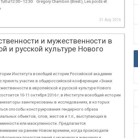
e Tuttul12:00–12:30 Grégory Chambon (Brest), Les poids et
e
31 Aug 2016
ственности и мужественности в
й и русской культуре Нового
стории Института всеобщей истории Российской академии
с принять участие в общероссийской конференции «Знаки
жественности в европейской и русской культуре Нового
состоится 10-11 октября 2016 г. в Институте всеобщей истории
ганизаторы заинтересованы в исследованиях, в которых
ться способы конструирования гендерного образа
альных объектов, слов, жестов и т.п., выступающих в
еминности или маскулинности. Предлагается
внимание на раннем Новом времени, когда происходили
сформации представлений о мужчинах и женщинах и