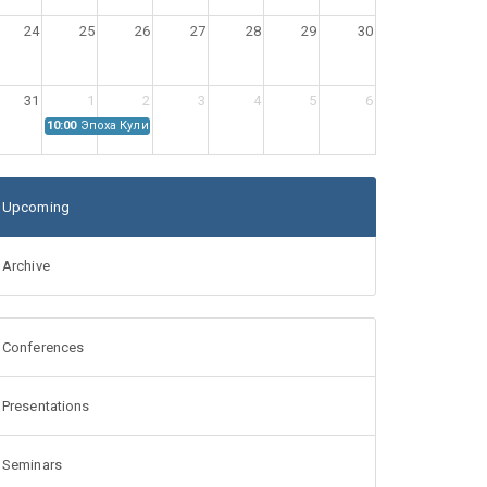
24
25
26
27
28
29
30
31
1
2
3
4
5
6
10:00
Эпоха Куликовской битвы: Проблемы источниковедения
Upcoming
Archive
Conferences
Presentations
Seminars