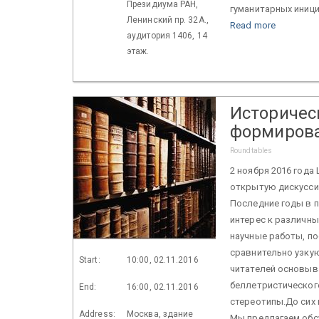
Президиума РАН,
гуманитарных инициа
Ленинский пр. 32А.,
Read more
аудитория 1406, 14
этаж.
Историчес
формирова
Roundtables
2 ноября 2016 года
открытую дискусси
Последние годы в 
интерес к различн
научные работы, п
сравнительно узку
Start:
10:00, 02.11.2016
читателей основыв
беллетристическог
End:
16:00, 02.11.2016
стереотипы.До сих 
Address:
Москва, здание
Мы предлагаем обс