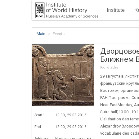
I
R
nstitute
Main
Events
Дворцовое
Ближнем В
Roundtables
29 августа в Инсти
французский кругл
Востоке», организ
РАН.Программа:Compt
Near EastMonday, Augu
Sutra hall)10:00–10
Start:
10:00, 29.08.2016
L’aliénation des terr
Alexandrov (Moscow)
End:
18:00, 29.08.2016
vocabulaire des cada
Address:
Институт восточных