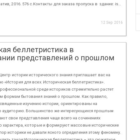
тив, 2016. 576 с.Контакты для заказа пропуска в здание: is...
12 Sep 2016
кая беллетристика в
нии представлений о прошлом
 Центр истории исторического знания приглашает вас на
ю «История для всех. Историческая беллетристика».
профессиональной среде историков стремительно растет
ым формам бытования знаний о прошлом. Как правило,
освященные изучению истории, ориентированы на
ю аудиторию. Большинство же интересующихся прошлым
ают свои представления чаще всего на сочинениях
о характера, которые и формируют массовые исторические
пор историки не давали ясного определения этому феномену.
удить такое:Историческая беллетристика – это сюжетное