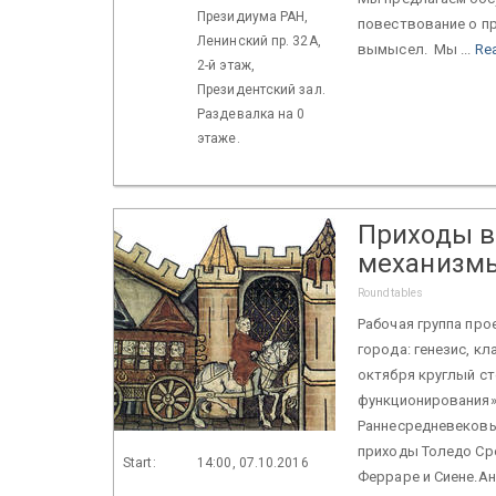
Президиума РАН,
повествование о п
Ленинский пр. 32А,
вымысел. Мы ...
Re
2-й этаж,
Президентский зал.
Раздевалка на 0
этаже.
Приходы в
механизм
Roundtables
Рабочая группа пр
города: генезис, к
октября круглый ст
функционирования»
Раннесредневековы
приходы Толедо Сре
Start:
14:00, 07.10.2016
Ферраре и Сиене.Ан