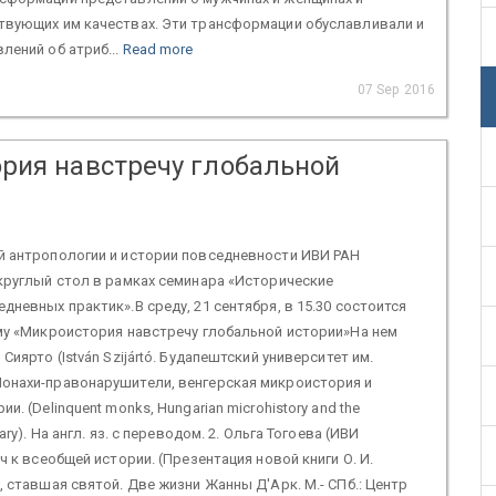
твующих им качествах. Эти трансформации обуславливали и
лений об атриб...
Read more
07 Sep 2016
рия навстречу глобальной
й антропологии и истории повседневности ИВИ РАН
круглый стол в рамках семинара «Исторические
дневных практик».В среду, 21 сентября, в 15.30 состоится
му «Микроистория навстречу глобальной истории»На нем
Сиярто (István Szijártó. Будапештский университет им.
онахи-правонарушители, венгерская микроистория и
и. (Delinquent monks, Hungarian microhistory and the
ary). На англ. яз. с переводом. 2. Ольга Тогоева (ИВИ
ч к всеобщей истории. (Презентация новой книги О. И.
, ставшая святой. Две жизни Жанны Д'Арк. М.- СПб.: Центр