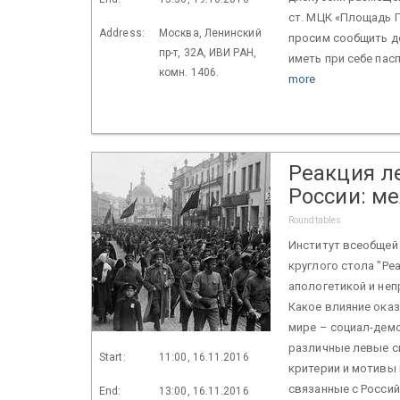
ст. МЦК «Площадь Г
Address:
Москва, Ленинский
просим сообщить до
пр-т, 32А, ИВИ РАН,
иметь при себе пас
комн. 1406.
more
Реакция л
России: м
Roundtables
Институт всеобщей 
круглого стола "Ре
апологетикой и неп
Какое влияние оказ
мире – социал-демо
различные левые с
Start:
11:00, 16.11.2016
критерии и мотивы 
связанные с Росси
End:
13:00, 16.11.2016