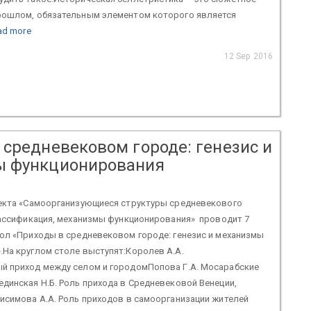
рошлом, обязательным элементом которого является
ad more
12 Sep 2016
 средневековом городе: генезис и
ы функционирования
оекта «Самоорганизующиеся структуры средневекового
лассификация, механизмы функционирования» проводит 7
ол «Приходы в средневековом городе: генезис и механизмы
.На круглом столе выступят:Королев А.А.
й приход между селом и городомПопова Г.А. Мосарабские
динская Н.Б. Роль прихода в Средневековой Венеции,
исимова А.А. Роль приходов в самоорганизации жителей