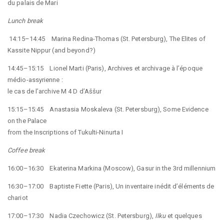
du palais de Mari
Lunch break
14:15–14:45 Marina Redina-Thomas (St. Petersburg), The Elites of
Kassite Nippur (and beyond?)
14:45–15:15 Lionel Marti (Paris), Archives et archivage à l’époque
médio-assyrienne :
le cas de l’archive M 4 D d’Aššur
15:15–15:45 Anastasia Moskaleva (St. Petersburg), Some Evidence
on the Palace
from the Inscriptions of Tukulti-Ninurta I
Coffee break
16:00–16:30 Ekaterina Markina (Moscow), Gasur in the 3rd millennium
16:30–17:00 Baptiste Fiette (Paris), Un inventaire inédit d’éléments de
chariot
17:00–17:30 Nadia Czechowicz (St. Petersburg),
Ilku
et quelques