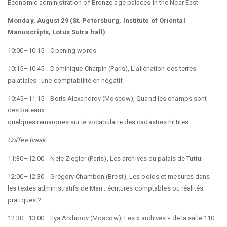
Economic administration of Bronze age palaces in the Near East
Monday, August 29 (St. Petersburg, Institute of Oriental
Manuscripts, Lotus Sutra hall)
10:00–10:15 Opening words
10:15–10:45 Dominique Charpin (Paris), L’aliénation des terres
palatiales : une comptabilité en négatif
10:45–11:15 Boris Alexandrov (Moscow), Quand les champs sont
des bateaux :
quelques remarques sur le vocabulaire des cadastres hittites
Coffee break
11:30–12:00 Nele Ziegler (Paris), Les archives du palais de Tuttul
12:00–12:30 Grégory Chambon (Brest), Les poids et mesures dans
les textes administratifs de Mari : écritures comptables ou réalités
pratiques ?
12:30–13:00 Ilya Arkhipov (Moscow), Les « archives » de la salle 110