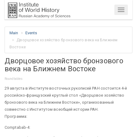
Menu
Main
Events
Дворцовое хозяйство бронзового века на Ближнем
Востоке
Дворцовое хозяйство бронзового
века на Ближнем Востоке
Roundtables
29 августа в Институте восточных рукописей РАН состоится 4-й
российско-французский круглый стол «Дворцовое хозяйство
бронзового века на Ближнем Востоке», организованный
совместно с Институтом всеобщей истории РАН.
Программа:
Comptabab-4: