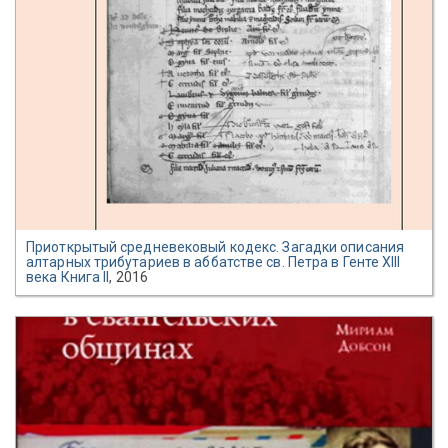
Приоткрытый средневековый кодекс. Загадки описания
алтарных трибутариев в аббатстве св. Петра в Генте XIII
века Книга II
, 2016