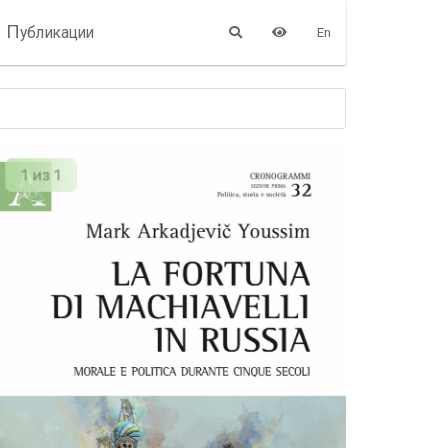
П
убликации
En