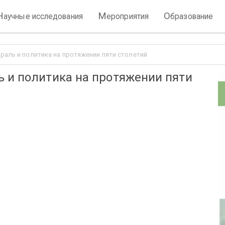
Н
М
О
аучные исследования
ероприятия
бразование
раль и политика на протяжении пяти столетий
 и политика на протяжении пяти