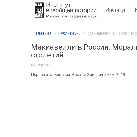
И
нститут
Главная
Публикации
Макиавелли в России. Мо
Макиавелли в России. Мораль
столетий
Монографии
Пер. на итальянский. Аракне Эдитриче, Рим, 2019.