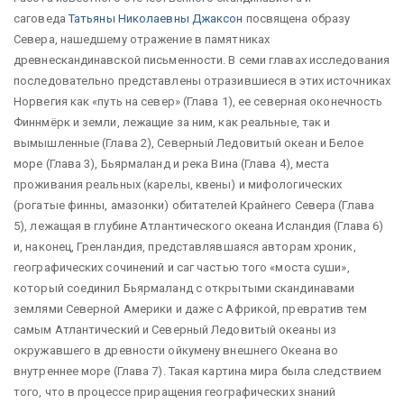
саговеда
Татьяны Николаевны Джаксон
посвящена образу
Севера, нашедшему отражение в памятниках
древнескандинавской письменности. В семи главах исследования
последовательно представлены отразившиеся в этих источниках
Норвегия как «путь на север» (Глава 1), ее северная оконечность
Финнмёрк и земли, лежащие за ним, как реальные, так и
вымышленные (Глава 2), Северный Ледовитый океан и Белое
море (Глава 3), Бьярмаланд и река Вина (Глава 4), места
проживания реальных (карелы, квены) и мифологических
(рогатые финны, амазонки) обитателей Крайнего Севера (Глава
5), лежащая в глубине Атлантического океана Исландия (Глава 6)
и, наконец, Гренландия, представлявшаяся авторам хроник,
географических сочинений и саг частью того «моста суши»,
который соединил Бьярмаланд с открытыми скандинавами
землями Северной Америки и даже с Африкой, превратив тем
самым Атлантический и Северный Ледовитый океаны из
окружавшего в древности ойкумену внешнего Океана во
внутреннее море (Глава 7). Такая картина мира была следствием
того, что в процессе приращения географических знаний