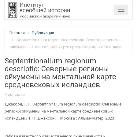
Меню
Главная
Публикации
Septentrionalium regionum descriptio: Северные регионы
ойкумены на ментальной карте средневековых исландцев
Septentrionalium regionum
descriptio: Северные регионы
ойкумены на ментальной карте
средневековых исландцев
Монографии
Джаксон, Т. Н. Septentrionalium regionum descriptio: Северные
регионы ойкумены на ментальной карте средневековых
исландцев / Т. Н. Джаксон. – Москва : Альма-Матер, 2023.
Работа известного отечественного скандинависта и