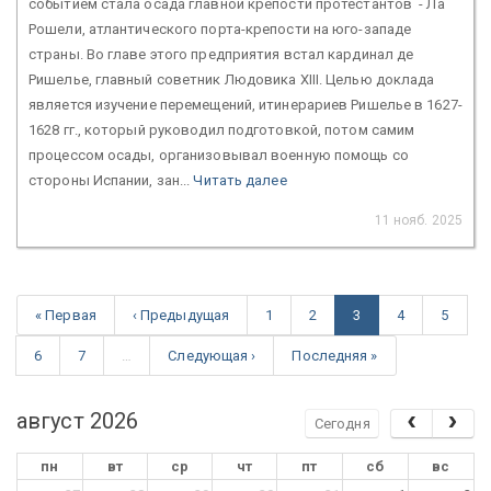
событием стала осада главной крепости протестантов - Ла
Рошели, атлантического порта-крепости на юго-западе
страны. Во главе этого предприятия встал кардинал де
Ришелье, главный советник Людовика XIII. Целью доклада
является изучение перемещений, итинерариев Ришелье в 1627-
1628 гг., который руководил подготовкой, потом самим
процессом осады, организовывал военную помощь со
стороны Испании, зан...
Читать далее
11 нояб. 2025
« Первая
‹ Предыдущая
1
2
3
4
5
6
7
…
Следующая ›
Последняя »
август 2026
Сегодня
пн
вт
ср
чт
пт
сб
вс