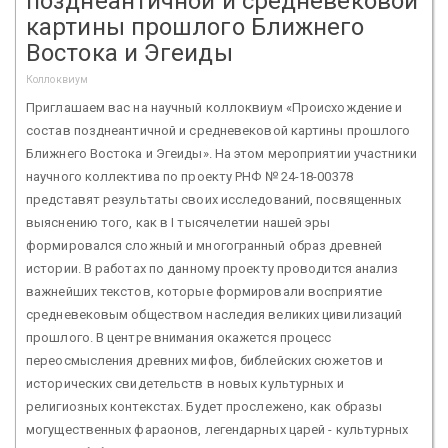
позднеантичной и средневековой
картины прошлого Ближнего
Востока и Эгеиды
Коллоквиум
Приглашаем вас на научный коллоквиум «Происхождение и
состав позднеантичной и средневековой картины прошлого
Ближнего Востока и Эгеиды». На этом мероприятии участники
научного коллектива по проекту РНФ № 24-18-00378
представят результаты своих исследований, посвященных
выяснению того, как в I тысячелетии нашей эры
формировался сложный и многогранный образ древней
истории. В работах по данному проекту проводится анализ
важнейших текстов, которые формировали восприятие
средневековым обществом наследия великих цивилизаций
прошлого. В центре внимания окажется процесс
переосмысления древних мифов, библейских сюжетов и
исторических свидетельств в новых культурных и
религиозных контекстах. Будет прослежено, как образы
могущественных фараонов, легендарных царей - культурных