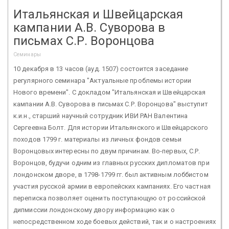
Итальянская и Швейцарская
кампании А.В. Суворова в
письмах С.Р. Воронцова
Семинары
10 декабря в 13 часов (ауд. 1507) состоится заседание
регулярного семинара "Актуальные проблемы истории
Нового времени". С докладом "Итальянская и Швейцарская
кампании А.В. Суворова в письмах С.Р. Воронцова" выступит
к.и.н., старший научный сотрудник ИВИ РАН Валентина
Сергеевна Болт. Для истории Итальянского и Швейцарского
походов 1799 г. материалы из личных фондов семьи
Воронцовых интересны по двум причинам. Во-первых, С.Р.
Воронцов, будучи одним из главных русских дипломатов при
лондонском дворе, в 1798-1799 гг. был активным лоббистом
участия русской армии в европейских кампаниях. Его частная
переписка позволяет оценить поступающую от российской
дипмиссии лондонскому двору информацию как о
непосредственном ходе боевых действий, так и о настроениях