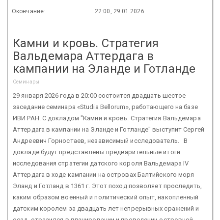
Окончание:
22:00, 29.01.2026
Камни и кровь. Стратегия
Вальдемара Аттердага в
кампании на Эланде и Готланде
Семинары
29 января 2026 года в 20:00 состоится двадцать шестое
заседание семинара «Studia Bellorum», работающего на базе
ИВИ РАН. С докладом "Камни и кровь. Стратегия Вальдемара
Аттердага в кампании на Эланде и Готланде" выступит Сергей
Андреевич Горностаев, независимый исследователь. В
докладе будут представлены предварительные итоги
исследования стратегии датского короля Вальдемара IV
Аттердага в ходе кампании на островах Балтийского моря
Эланд и Готланд в 1361 г. Этот поход позволяет проследить,
каким образом военный и политический опыт, накопленный
датским королем за двадцать лет непрерывных сражений и
осад, отразился в планировании и проведении островной