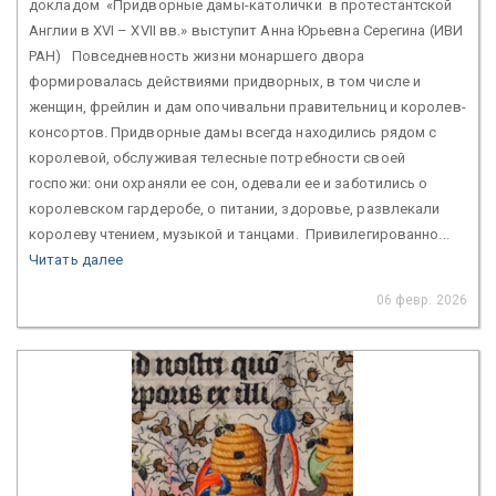
докладом «Придворные дамы-католички в протестантской
Англии в XVI – XVII вв.» выступит Анна Юрьевна Серегина (ИВИ
РАН) Повседневность жизни монаршего двора
формировалась действиями придворных, в том числе и
женщин, фрейлин и дам опочивальни правительниц и королев-
консортов. Придворные дамы всегда находились рядом с
королевой, обслуживая телесные потребности своей
госпожи: они охраняли ее сон, одевали ее и заботились о
королевском гардеробе, о питании, здоровье, развлекали
королеву чтением, музыкой и танцами. Привилегированно...
Читать далее
06 февр. 2026