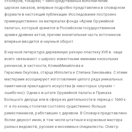
столяров, токарей) – непосредственных исполнителей
царских заказов, впервые подробно представлена в словарном
формате в настоящей публикации. Исследование построено
преимущественно на материалах фонда «Архив Оружейной
палаты», который хранится в Российском государственном
архиве древних актов, причем значительная часть источников
впервые вводится в научный оборот.
В научной литературе деревянную резную пластику XVII в. чаще
всего связывают с широко известными именами нескольких
резчиков, в частности, КлимаМихайлова и
Герасима Окулова, старца Ипполита и Степана Зиновьева. С этими
мастерами ассоциируют изготовление целого ряда уникальных
памятников прикладного искусства (в некоторых случаях –
ошибочно). Однако в штате Оружейной палаты и Приказа
Большого дворца или в сфере их деятельности в период с 1660-х
гг. и по конец столетия состояло существенно больше
ремесленников, работавших с деревом. В Словаре представлено
более двухсот имен, в том числе штатные и кормовые мастера
разных ведомств, русские и иноземные специалисты. Спектр