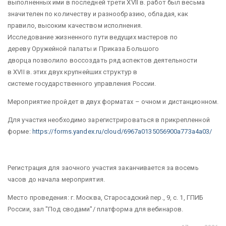
выполненных ими в последней трети XVII в. работ был весьма
значителен по количеству и разнообразию, обладая, как
правило, высоким качеством исполнения.
Исследование жизненного пути ведущих мастеров по
дереву Оружейной палаты и Приказа Большого
дворца позволило воссоздать ряд аспектов деятельности
в XVII в. этих двух крупнейших структур в
системе государственного управления России.
Мероприятие пройдет в двух форматах – очном и дистанционном.
Для участия необходимо зарегистрироваться в прикрепленной
форме:
https://forms.yandex.ru/cloud/6967a0135056900a773a4a03/
Регистрация для заочного участия заканчивается за восемь
часов до начала мероприятия.
Место проведения: г. Москва, Старосадский пер., 9, с. 1, ГПИБ
России, зал "Под сводами"/ платформа для вебинаров.