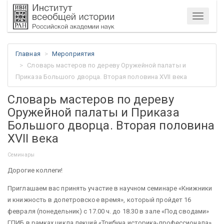
Меню
Главная
Мероприятия
Словарь мастеров по дереву Оружейной палаты и
Приказа Большого дворца. Вторая половина XVII века
Словарь мастеров по дереву
Оружейной палаты и Приказа
Большого дворца. Вторая половина
XVII века
Семинары
Дорогие коллеги!
Приглашаем вас принять участие в научном семинаре «Книжники
и книжность в допетровское время», который пройдет 16
февраля (понедельник) с 17.00 ч. до 18.30 в зале «Под сводами»
ГПИБ в рамках цикла лекций «Трибуна историка-профессионала».