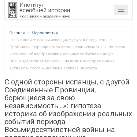
Меню
Главная
Мероприятия
С одной стороны испанцы, с другой Соединенные
Провинции, борющиеся за свою независимость…»: гипотеза
историка об изображении реальных событий периода
Восьмидесятилетней войны на полотне современника,
антверпенского живописца Тобиаса Верхахта
С одной стороны испанцы, с другой
Соединенные Провинции,
борющиеся за свою
независимость…»: гипотеза
историка об изображении реальных
событий периода
Восьмидесятилетней войны на