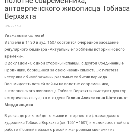
полотне современника,
антверпенского живописца Тобиаса
Верхахта
Семинары
Уважаемые коллеги!
8 апреля в 14.30 в ауд. 1507 состоится очередное заседание
регулярного семинара «Актуальные проблемы истории Нового
времени».
С докладом «С одной стороны испанцы, с другой Соединенные
Провинции, борющиеся за свою независимость…»: гипотеза
историка об изображении реальных событий периода
Восьмидесятилетней войны на полотне современника,
антверпенского живописца Тобиаса Верхахта» выступит доктор
исторических наук, в.н.с. отдела
Галина Алексеевна Шатохина-
Мордвинцева
.
В докладе речь пойдет о жизни и творчестве фламандского
художника Тобиаса Верхахта (ок. 1561–1631) и малоизвестной его
работе «Горный пейзаж с рекой и жанровыми сценами» из