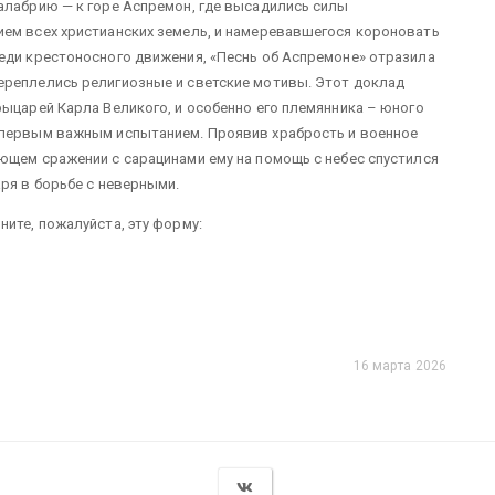
алабрию — к горе Аспремон, где высадились силы
ием всех христианских земель, и намеревавшегося короновать
еди крестоносного движения, «Песнь об Аспремоне» отразила
ереплелись религиозные и светские мотивы. Этот доклад
рыцарей Карла Великого, и особенно его племянника – юного
 первым важным испытанием. Проявив храбрость и военное
ющем сражении с сарацинами ему на помощь с небес спустился
ря в борьбе с неверными.
ите, пожалуйста, эту форму:
16 марта 2026