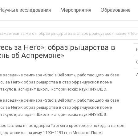
Н
М
О
аучные исследования
ероприятия
бразование
ражаетесь за Него»: образ рыцарства в старофранцузской поэме «Пес
есь за Него»: образ рыцарства в
снь об Аспремоне»
е заседание семинара «Studia Bellorum», работающего на базе
сь за Него»: образ рыцарства в старофранцузской поэме
такулов, аспирант Школы исторических наук НИУ ВШЭ.
е заседание семинара «Studia Bellorum», работающего на базе
сь за Него»: образ рыцарства в старофранцузской поэме
такулов, аспирант Школы исторических наук НИУ ВШЭ.
составлена в преддверии Третьего крестового похода в лагере
е, оставшихся на зиму 1190–1191 гг. в Мессине. Поэма