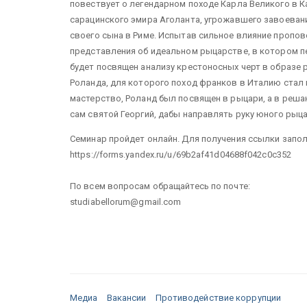
повествует о легендарном походе Карла Великого в К
сарацинского эмира Аголанта, угрожавшего завоеван
своего сына в Риме. Испытав сильное влияние пропов
представления об идеальном рыцарстве, в котором п
будет посвящен анализу крестоносных черт в образе 
Роланда, для которого поход франков в Италию стал
мастерство, Роланд был посвящен в рыцари, а в реша
сам святой Георгий, дабы направлять руку юного рыца
Семинар пройдет онлайн. Для получения ссылки заполн
https://forms.yandex.ru/u/69b2af41d04688f042c0c352
По всем вопросам обращайтесь по почте:
studiabellorum@gmail.com
Медиа
Вакансии
Противодействие коррупции