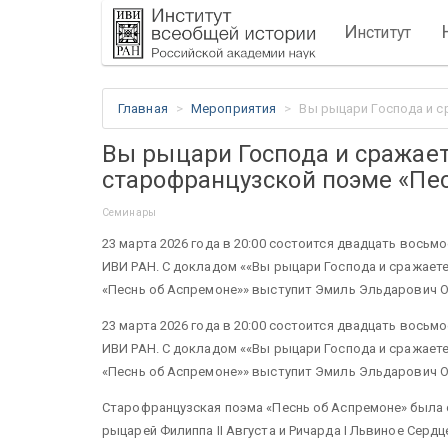
И
нститут
Главная
Мероприятия
Вы рыцари Господа и с
Вы рыцари Господа и сражает
старофранцузской поэме «Пе
Семинары
23 марта 2026 года в 20:00 состоится двадцать восьмо
ИВИ РАН. С докладом ««Вы рыцари Господа и сражаете
«Песнь об Аспремоне»» выступит Эмиль Эльдарович О
23 марта 2026 года в 20:00 состоится двадцать восьмо
ИВИ РАН. С докладом ««Вы рыцари Господа и сражаете
«Песнь об Аспремоне»» выступит Эмиль Эльдарович О
Старофранцузская поэма «Песнь об Аспремоне» была 
рыцарей Филиппа II Августа и Ричарда I Львиное Сердц