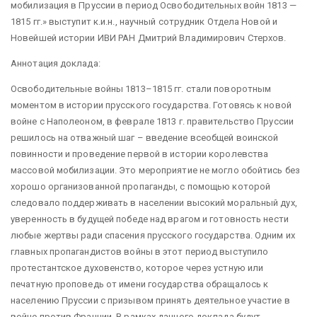
мобилизация в Пруссии в период Освободительных войн 1813 —
1815 гг.» выступит к.и.н., научный сотрудник Отдела Новой и
Новейшей истории ИВИ РАН Дмитрий Владимирович Стерхов.
Аннотация доклада:
Освободительные войны 1813–1815 гг. стали поворотным
моментом в истории прусского государства. Готовясь к новой
войне с Наполеоном, в феврале 1813 г. правительство Пруссии
решилось на отважный шаг – введение всеобщей воинской
повинности и проведение первой в истории королевства
массовой мобилизации. Это мероприятие не могло обойтись без
хорошо организованной пропаганды, с помощью которой
следовало поддерживать в населении высокий моральный дух,
уверенность в будущей победе над врагом и готовность нести
любые жертвы ради спасения прусского государства. Одним их
главных пропагандистов войны в этот период выступило
протестантское духовенство, которое через устную или
печатную проповедь от имени государства обращалось к
населению Пруссии с призывом принять деятельное участие в
войне против Франции. В рамках данного доклада будут