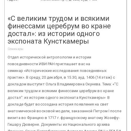
«С великим трудом и всякими
финессами церебрум во кране
достал»: из истории одного
экспоната Кунсткамеры
Семинары
Отдел исторической антропологии и истории
повседневности ИВИ РАН приглашает вас на
семинар «Исторические исследования повседневных
практик». В среду, 20 декабря, в 15.30, ауд. 1406 (14 этаж) с
докладом выступит Ольга Владимировна Окунева. Тема: «"С
великим трудом и всякими финессами церебрум во кране
достал": из истории одного экспоната Кунсткамеры» В
докладе будет воссоздана история появления на свет
анатомической восковой модели, заказанной Петром I после
визита во Францию в 1717 г. французскому анатому Жозефу-
Гишару Дюверне. Документы из Национального архива