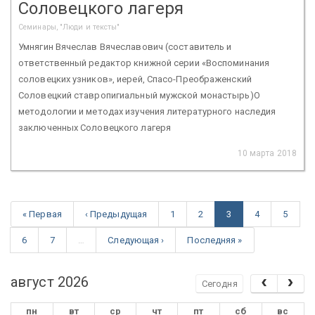
Соловецкого лагеря
Семинары, "Люди и тексты"
Умнягин Вячеслав Вячеславович (составитель и
ответственный редактор книжной серии «Воспоминания
соловецких узников», иерей, Спасо-Преображенский
Соловецкий ставропигиальный мужской монастырь)О
методологии и методах изучения литературного наследия
заключенных Соловецкого лагеря
10 марта 2018
« Первая
‹ Предыдущая
1
2
3
4
5
6
7
…
Следующая ›
Последняя »
август 2026
Сегодня
пн
вт
ср
чт
пт
сб
вс