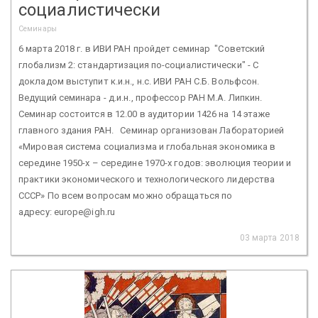
социалистически
Семинары
6 марта 2018 г. в ИВИ РАН пройдет семинар "Советский
глобализм 2: стандартизация по-социалистически" - С
докладом выступит к.и.н., н.с. ИВИ РАН С.Б. Вольфсон.
Ведущий семинара - д.и.н., профессор РАН М.А. Липкин.
Семинар состоится в 12.00 в аудитории 1426 на 14 этаже
главного здания РАН. Семинар организован Лабораторией
«Мировая система социализма и глобальная экономика в
середине 1950-х – середине 1970-х годов: эволюция теории и
практики экономического и технологического лидерства
СССР» По всем вопросам можно обращаться по
адресу: europe@igh.ru
03 марта 2018