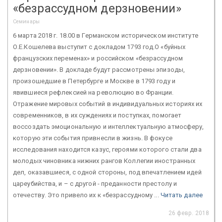
«безрассудном дерзновении»
Семинары
6 марта 2018 г. 18.00 в Германском историческом институте
О.Е.Кошелева выступит с докладом 1793 год.О «буйных
французских переменах» и российском «безрассудном
дерзновении». В докладе будут рассмотрены эпизоды,
произошедшие в Петербурге и Москве в 1793 году и
явившиеся рефлексией на революцию во Франции.
Отражение мировых событий в индивидуальных историях их
современников, в их суждениях и поступках, помогает
воссоздать эмоциональную и интеллектуальную атмосферу,
которую эти события привнесли в жизнь. В фокусе
исследования находится казус, героями которого стали два
молодых чиновника нижних рангов Коллегии иностранных
дел, оказавшиеся, с одной стороны, под впечатлением идей
цареубийства, и – с другой - преданности престолу и
отечеству. Это привело их к «безрассудному ...
Читать далее
26 февр. 2018