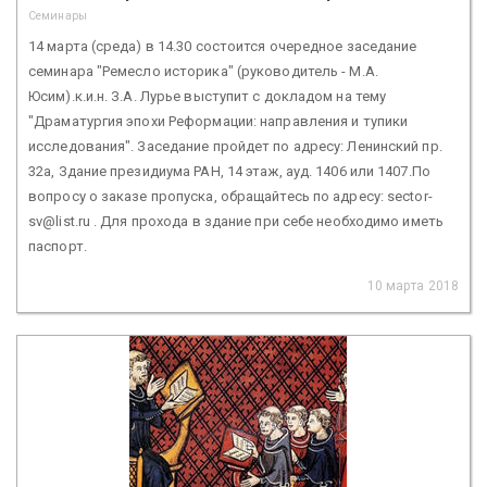
Семинары
14 марта (среда) в 14.30 состоится очередное заседание
семинара "Ремесло историка" (руководитель - М.А.
Юсим).к.и.н. З.А. Лурье выступит с докладом на тему
"Драматургия эпохи Реформации: направления и тупики
исследования". Заседание пройдет по адресу: Ленинский пр.
32а, Здание президиума РАН, 14 этаж, ауд. 1406 или 1407.По
вопросу о заказе пропуска, обращайтесь по адресу: sector-
sv@list.ru . Для прохода в здание при себе необходимо иметь
паспорт.
10 марта 2018