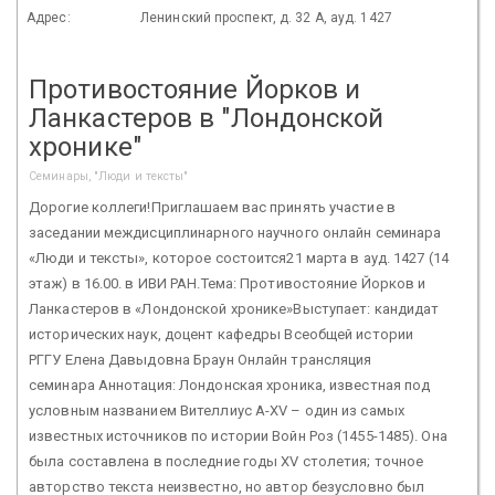
Адрес:
Ленинский проспект, д. 32 А, ауд. 1427
Противостояние Йорков и
Ланкастеров в "Лондонской
хронике"
Семинары, "Люди и тексты"
Дорогие коллеги!Приглашаем вас принять участие в
заседании междисциплинарного научного онлайн семинара
«Люди и тексты», которое состоится21 марта в ауд. 1427 (14
этаж) в 16.00. в ИВИ РАН.Тема: Противостояние Йорков и
Ланкастеров в «Лондонской хронике»Выступает: кандидат
исторических наук, доцент кафедры Всеобщей истории
РГГУ Елена Давыдовна Браун Онлайн трансляция
семинара Аннотация: Лондонская хроника, известная под
условным названием Вителлиус А-XV – один из самых
известных источников по истории Войн Роз (1455-1485). Она
была составлена в последние годы XV столетия; точное
авторство текста неизвестно, но автор безусловно был