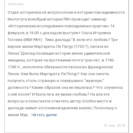
Семинары
Отдел исторической антропологии и истории повседневности
Института всеобщей истории РАН проводит семинар
«Исторические исследования повседневных практик» 14
февраля, в 16.00 с докладом выступит Ольга Игоревна
Тогоева (ИВИ РАН). Тема доклада:"А если это любовь? Три
версии жизни Маргариты Ле Петур (1720-?), палача из
Лиона"Доклад посвящен истории жизни удивительной
женщины, которая на протяжении почти трех лет, в 1746-
1749 гг., исполняла обязанности палача во французском
Лионе. Кем была Маргарита Ле Петур? Как она смогла
получить столь странную и совершенно "мужскую"
должность? Каким образом она ее лишилась? Что случилось
с ней после? И была ли в ее жизни любовь? На все эти
вопросы и попытается ответить автор.Особое место в
докладе займет источниковедческий анализ. Поскольку о
жизни Мар...
Читать далее
31 янв. 2018