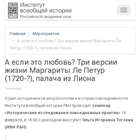
Меню
Главная
Мероприятия
А если это любовь? Три версии жизни Маргариты Ле
Петур (1720-?), палача из Лиона
А если это любовь? Три версии
жизни Маргариты Ле Петур
(1720-?), палача из Лиона
Семинары
Отдел исторической антропологии и истории повседневности
Института всеобщей истории РАН проводит
семинар
«Исторические исследования повседневных практик»
14
февраля, в 16.00 с докладом выступит
Ольга Игоревна Тогоева
(ИВИ РАН).