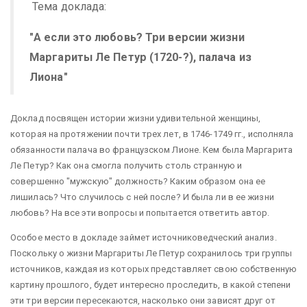
Тема доклада:
"А если это любовь? Три версии жизни
Маргариты Ле Петур (1720-?), палача из
Лиона"
Доклад посвящен истории жизни удивительной женщины,
которая на протяжении почти трех лет, в
1746-1749
гг., исполняла
обязанности палача во французском Лионе. Кем была Маргарита
Ле Петур? Как она смогла получить столь странную и
совершенно "мужскую" должность? Каким образом она ее
лишилась? Что случилось с ней после? И была ли в ее жизни
любовь? На все эти вопросы и попытается ответить автор.
Особое место в докладе займет источниковедческий анализ.
Поскольку о жизни Маргариты Ле Петур сохранилось три группы
источников, каждая из которых представляет свою собственную
картину прошлого, будет интересно проследить, в какой степени
эти три версии пересекаются, насколько они зависят друг от