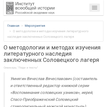
Меню
Главная
Мероприятия
О методологии и методах изучения литературного
наследия заключенных Соловецкого лагеря
О методологии и методах изучения
литературного наследия
заключенных Соловецкого лагеря
Семинары, "Люди и тексты"
Умнягин Вячеслав Вячеславович (составитель
и ответственный редактор книжной серии
«Воспоминания соловецких узников», иерей,
Спасо-Преображенский Соловецкий
ставропигиальный мужской монастырь)