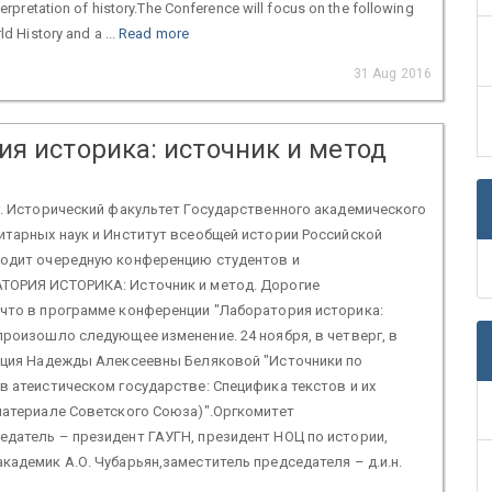
erpretation of history.The Conference will focus on the following
d History and a ...
Read more
31 Aug 2016
ия историка: источник и метод
г. Исторический факультет Государственного академического
итарных наук и Институт всеобщей истории Российской
водит очередную конференцию студентов и
ТОРИЯ ИСТОРИКА: Источник и метод. Дорогие
 что в программе конференции "Лаборатория историка:
произошло следующее изменение. 24 ноября, в четверг, в
екция Надежды Алексеевны Беляковой "Источники по
в атеистическом государстве: Специфика текстов и их
материале Советского Союза)".Оргкомитет
датель – президент ГАУГН, президент НОЦ по истории,
кадемик А.О. Чубарьян,заместитель председателя – д.и.н.