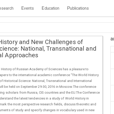
E
E
P
esearch
vents
ducation
ublications
а
History and New Challenges of
Science: National, Transnational and
nal Approaches
ld History of Russian Academy of Sciences has a pleasure to
papers to the international academic conference “The World History
 Historical Science: National, Transnational and International
ill be held on September 29-30, 2016 in Moscow.The conference
ding scholars from Russia, CIS countries and the EU.The Conference
derstand the latest tendencies in a study of World History in
 mark the most perspective research fields, discuss theoretic and
uments of study and specify changes in vocabulary used in new