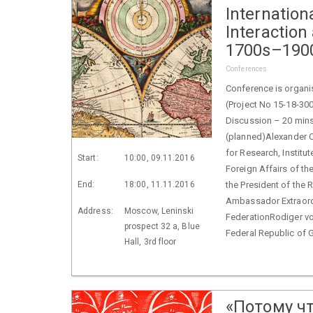
Internatio
Interaction
1700s–190
Conferences
Conference is organi
(Project No 15-18-30
Discussion – 20 min
(planned)Alexander C
for Research, Institut
Start:
10:00, 09.11.2016
Foreign Affairs of th
End:
18:00, 11.11.2016
the President of the 
Ambassador Extraordi
Address:
Moscow, Leninski
FederationRodiger vo
prospect 32 a, Blue
Federal Republic of G
Hall, 3rd floor
«Потому ч