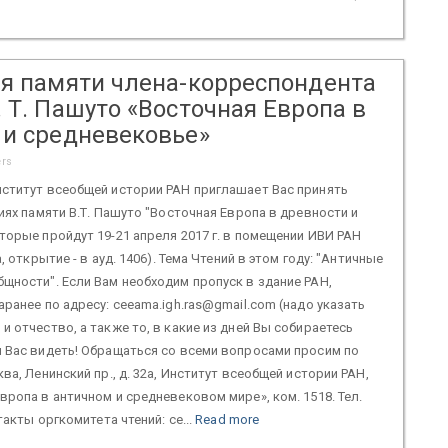
ия памяти члена-корреспондента
 Т. Пашуто «Восточная Европа в
 и средневековье»
ers
нститут всеобщей истории РАН приглашает Вас принять
ниях памяти В.Т. Пашуто "Восточная Европа в древности и
торые пройдут 19-21 апреля 2017 г. в помещении ИВИ РАН
а, открытие - в ауд. 1406). Тема Чтений в этом году: "Античные
щности". Если Вам необходим пропуск в здание РАН,
аранее по адресу: ceeama.igh.ras@gmail.com (надо указать
и отчество, а также то, в какие из дней Вы собираетесь
 Вас видеть! Обращаться со всеми вопросами просим по
ва, Ленинский пр., д. 32а, Институт всеобщей истории РАН,
вропа в античном и средневековом мире», ком. 1518. Тел.
нтакты оргкомитета чтений: ce...
Read more