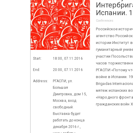
Интербриг
Испании. 19
Conferences
Российское истори
агентство Российс
истории Институт 
гуманитарный униве
участии Посольства
Start:
18:00, 07.11.2016
часов торжественн
End:
20:00, 07.11.2016
РГАСПИ «Потому чт
войне в Испании. 193
Address:
РГАСПИ, ул.
Brigadas Internaciona
Большая
мятеж испанских в
Дмитровка, дом 15,
«Народного фронта
Москва, вход
гражданских войн X
свободный.
Выставка будет
работать до конца
декабря 2016 г.,