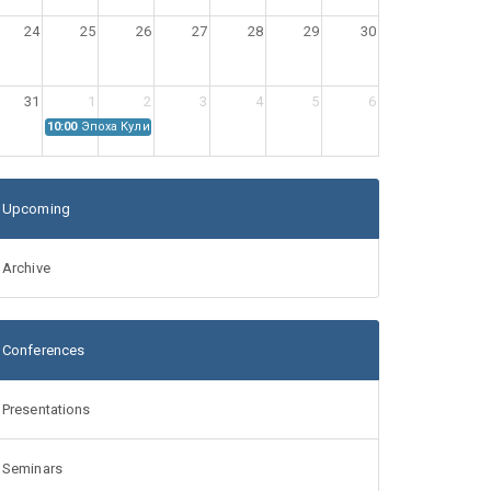
24
25
26
27
28
29
30
31
1
2
3
4
5
6
10:00
Эпоха Куликовской битвы: Проблемы источниковедения
Upcoming
Archive
Conferences
Presentations
Seminars