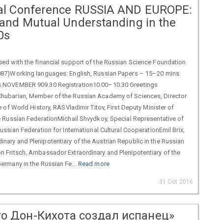
nal Conference RUSSIA AND EUROPE:
 and Mutual Understanding in the
0s
sed with the financial support of the Russian Science Foundation
087)Working languages: English, Russian Papers – 15–20 mins.
s.NOVEMBER 909.30 Registration10.00–10.30 Greetings
hubarian, Member of the Russian Academy of Sciences, Director
e of World History, RASVladimir Titov, First Deputy Minister of
e Russian FederationMichail Shvydkoy, Special Representative of
Russian Federation for International Cultural CooperationEmil Brix,
nary and Plenipotentiary of the Austrian Republic in the Russian
n Fritsch, Ambassador Extraordinary and Plenipotentiary of the
ermany in the Russian Fe...
Read more
31 Oct 2016
то Дон-Кихота создал испанец»