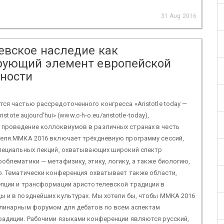
31 Aug 2016
евское наследие как
рующий элемент европейской
ности
ся частью рассредоточенного конгресса «Aristotle today —
ristote aujourd’hui» (www.c-h-o.eu/aristotle-today),
проведение коллоквиумов в различных странах в честь
теля.ММКА 2016 включает трёхдневную программу сессий,
специальных лекций, охватывающих широкий спектр
облематики — метафизику, этику, логику, а также биологию,
р. Тематически конференция охватывает также области,
епции и трансформации аристотелевской традиции в
ы и в позднейших культурах. Мы хотели бы, чтобы ММКА 2016
плинарным форумом для дебатов по всем аспектам
радиции. Рабочими языками конференции являются русский,