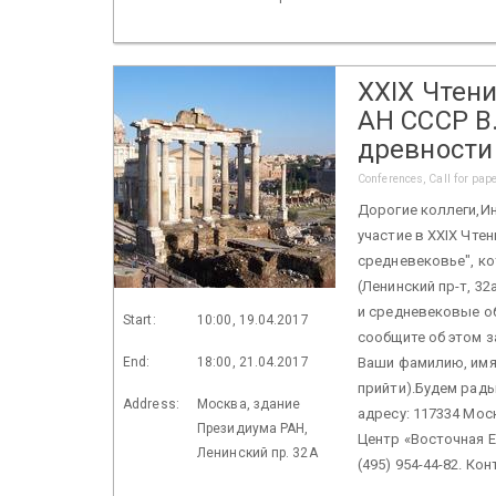
XXIХ Чтен
АН СССР В.
древности
Conferences, Call for pap
Дорогие коллеги,И
участие в XXIX Чте
средневековье", ко
(Ленинский пр-т, 32
и средневековые об
Start:
10:00, 19.04.2017
сообщите об этом з
End:
18:00, 21.04.2017
Ваши фамилию, имя 
прийти).Будем рады
Address:
Москва, здание
адресу: 117334 Моск
Президиума РАН,
Центр «Восточная Е
Ленинский пр. 32А
(495) 954-44-82. Ко