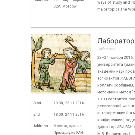
ways of study and int
32A, Moscow
major topics:The Worl
Лаборатор
Conferences
23–24 ноября 2016 
университета гуман
академии наук про
аспирантов ЛАБОРА
коллеги,Сообщаем,
Источник и метод" 
10.00 состоится л
Start:
10:00, 23.11.2016
религиозной жизни 
интерпретации (на 
End:
18:00, 24.11.2016
конференции(предсе
Address:
Москва, здание
директор ИВИ РАН а
Президиума РАН,
М.В. Винокурова).