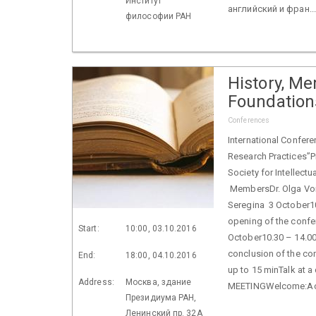
Институт
английский и фран..
философии РАН
History, Me
Foundation
Conferences
International Confere
Research Practices”P
Society for Intellect
MembersDr. Olga Vor
Seregina 3 October10
opening of the confe
Start:
10:00, 03.10.2016
October10.30 – 14.00
conclusion of the co
End:
18:00, 04.10.2016
up to 15 minTalk at 
Address:
Москва, здание
MEETINGWelcome:Acade
Президиума РАН,
Ленинский пр. 32А