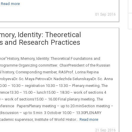
.
Read more
01 Sep 2016
mory, Identity: Theoretical
s and Research Practices
nce“History, Memory, Identity: Theoretical Foundations and
rogramme Organizing committee: ChairPresident of the Russian
ual history, Corresponding member, RASProf. Lorina Repina
obyevaDr. Sc. Maya PetrovaDr. Nadezhda SelunskayaDr. Sc. Anna
.00 – 10.30 – registration 10.30 –13.30 – Plenary meeting. The
rence13.30 – 15.00 – lunch15.00 – 18.30 – work of sections 4
 – work of sections15.00 – 16.00 Final plenary meeting. The
nference PapersPlenary meeting – up to 20 minSection meeting –
a discussion – up to 5 min 3 October 10.00 – 13.30PLENARY
mic supervisor, Institute of World Histor...
Read more
21 Sep 2016