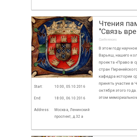
Чтения па
"Связь вр
Conferences
В этом году научно
Варьяш, нашего кол
проекта «Право в с
стран Пиренейског
кафедра истории ср
принять участие в 
Start:
10:00, 05.10.2016
октября этого года
этом мемориальном
End:
18:00, 06.10.2016
Address:
Москва, Ленинский
проспект, д.32 а