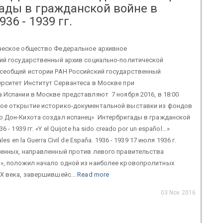
ады в гражданской войне в
36 - 1939 гг.
ческое общество Федеральное архивное
кий государственный архив социально-политической
всеобщей истории РАН Российский государственный
рситет Институт Сервантеса в Москве при
 Испании в Москве представляют 7 ноября 2016, в 18:00
ое открытие историко-документальной выставки из фондов
о Дон-Кихота создал испанец» Интербригады в гражданской
6 - 1939 гг. «Y el Quijote ha sido creado por un español…»
les en la Guerra Civil de España. 1936 - 1939 17 июля 1936 г.
оенных, направленный против левого правительства
», положил начало одной из наиболее кровопролитных
X века, завершившейс...
Read more
03 Nov 2016