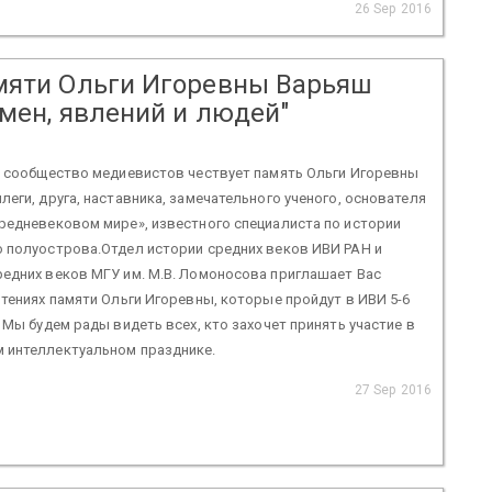
26 Sep 2016
мяти Ольги Игоревны Варьяш
емен, явлений и людей"
е сообщество медиевистов чествует память Ольги Игоревны
леги, друга, наставника, замечательного ученого, основателя
редневековом мире», известного специалиста по истории
о полуострова.Отдел истории средних веков ИВИ РАН и
едних веков МГУ им. М.В. Ломоносова приглашает Вас
Чтениях памяти Ольги Игоревны, которые пройдут в ИВИ 5-6
. Мы будем рады видеть всех, кто захочет принять участие в
 интеллектуальном празднике.
27 Sep 2016