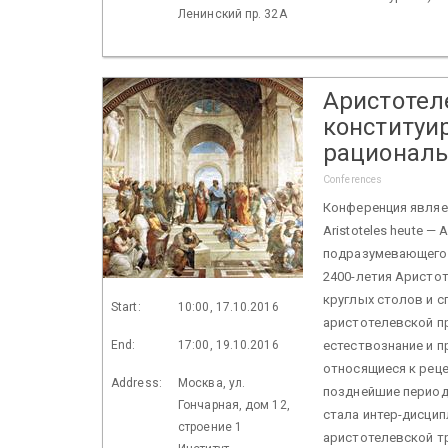
Ленинский пр. 32А
Аристотел
конституи
рациональ
Conferences
Конференция являет
Aristoteles heute — A
подразумевающего 
2400-летия Аристо
круглых столов и 
Start:
10:00, 17.10.2016
аристотелевской пр
End:
17:00, 19.10.2016
естествознание и п
относящиеся к рец
Address:
Москва, ул.
позднейшие период
Гончарная, дом 12,
стала интер-дисци
строение 1
аристотелевской т