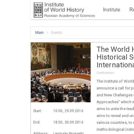
I
R
nstitute
Main
Events
The World 
Historical 
Internatio
Conferences
The Institute of Wor
announce a call for 
and New Challenges of
Approaches” which w
aims to unite the lea
Start:
10:00, 29.09.2016
aims to reveal and un
End:
18:00, 30.09.2016
various countries, to
methodological instr
Address:
Leninsky Prospekt