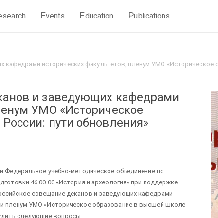
E
E
P
esearch
vents
ducation
ublications
х кафедрами исторических факультетов, пленум УМО «Историческое о
канов и заведующих кафедрами
ленум УМО «Историческое
России: пути обновления»
и Федеральное учебно-методическое объединение по
дготовки 46.00.00 «История и археология» при поддержке
российское совещание деканов и заведующих кафедрами
в и пленум УМО «Историческое образование в высшей школе
судить следующие вопросы: