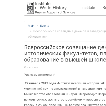
I
R
nstitute
Main
Events
Всероссийское совещание деканов и заведующи
обновления»
Всероссийское совещание де
исторических факультетов, п
образование в высшей школе 
Conferences
Уважаемые коллеги!
27 января 2017 года
Институт всеобщей истории РАН 
укрупненной группе специальностей и направлениям по
Министерства образования и науки РФ проводит Все
исторических факультетов российских университето
России: пути обновления». На форуме планируется об