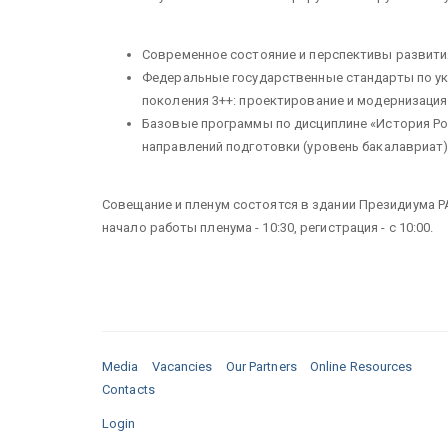
Современное состояние и перспективы развити
Федеральные государственные стандарты по укр
поколения 3++: проектирование и модернизация
Базовые программы по дисциплине «История Рос
направлений подготовки (уровень бакалавриат)
Совещание и пленум состоятся в здании Президиума РА
начало работы пленума - 10:30, регистрация - с 10:00.
Media
Vacancies
Our Partners
Online Resources
Contacts
Login