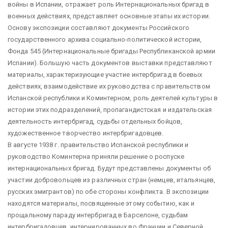
войны в Испании, отражает роль Интернациональных бригад в
военных действиях, представляет основные этапы их истории.
Основу экспозиции составляют документы Российского
государственного архива социально-политической истории,
Фонда 545 (Интернациональные бригады Республиканской армии
Испании). Большую часть документов выставки представляют
материалы, характеризующие участие интербригад в боевых
действиях, взаимодействие их руководства с правительством
Испанской республики и Коминтерном, роль деятелей культуры в
истории этих подразделений, пропагандистская и издательская
деятельность интербригад, судьбы отдельных бойцов,
художественное творчество интербригадовцев.
В августе 1938 г. правительство Испанской республики и
руководство Коминтерна приняли решение о роспуске
интернациональных бригад. Будут представлены документы об
участии добровольцев из различных стран (немцев, итальянцев,
русских эмигрантов) по обе стороны конфликта. В экспозиции
находятся материалы, посвященные этому событию, как и
прощальному параду интербригад в Барселоне, судьбам
интербригадовцев, интернированных во Франции и Северной