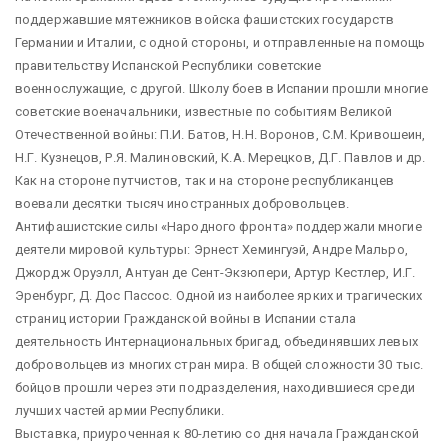
поддержавшие мятежников войска фашистских государств
Германии и Италии, с одной стороны, и отправленные на помощь
правительству Испанской Республики советские
военнослужащие, с другой. Школу боев в Испании прошли многие
советские военачальники, известные по событиям Великой
Отечественной войны: П.И. Батов, Н.Н. Воронов, С.М. Кривошеин,
Н.Г. Кузнецов, Р.Я. Малиновский, К.А. Мерецков, Д.Г. Павлов и др.
Как на стороне путчистов, так и на стороне республиканцев
воевали десятки тысяч иностранных добровольцев.
Антифашистские силы «Народного фронта» поддержали многие
деятели мировой культуры: Эрнест Хемингуэй, Андре Мальро,
Джордж Оруэлл, Антуан де Сент-Экзюпери, Артур Кестлер, И.Г.
Эренбург, Д. Дос Пассос. Одной из наиболее ярких и трагических
страниц истории Гражданской войны в Испании стала
деятельность Интернациональных бригад, объединявших левых
добровольцев из многих стран мира. В общей сложности 30 тыс.
бойцов прошли через эти подразделения, находившиеся среди
лучших частей армии Республики.
Выставка, приуроченная к 80-летию со дня начала Гражданской