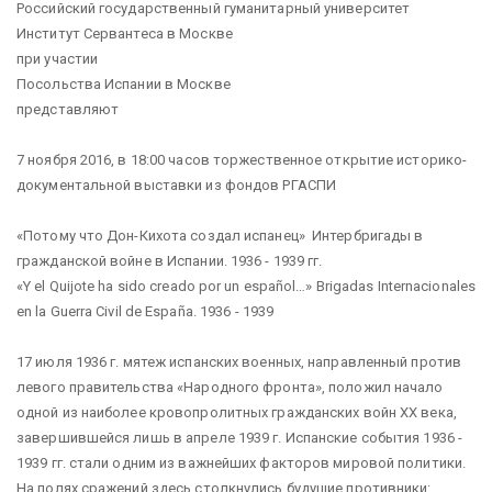
Российский государственный гуманитарный университет
Институт Сервантеса в Москве
при участии
Посольства Испании в Москве
представляют
7 ноября 2016, в 18:00 часов торжественное открытие историко-
документальной выставки из фондов РГАСПИ
«Потому что Дон-Кихота создал испанец» Интербригады в
гражданской войне в Испании. 1936 - 1939 гг.
«Y el Quijote ha sido creado por un español…» Brigadas Internacionales
en la Guerra Civil de España. 1936 - 1939
17 июля 1936 г. мятеж испанских военных, направленный против
левого правительства «Народного фронта», положил начало
одной из наиболее кровопролитных гражданских войн XX века,
завершившейся лишь в апреле 1939 г. Испанские события 1936 -
1939 гг. стали одним из важнейших факторов мировой политики.
На полях сражений здесь столкнулись будущие противники: