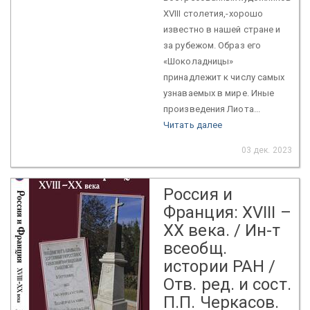
XVIII столетия,-хорошо
известно в нашей стране и
за рубежом. Образ его
«Шоколадницы»
принадлежит к числу самых
узнаваемых в мире. Иные
произведения Лиота...
Читать далее
03 дек. 2023
Россия и
Франция: XVIII –
XX века. / Ин-т
всеобщ.
истории РАН /
Отв. ред. и сост.
П.П. Черкасов.