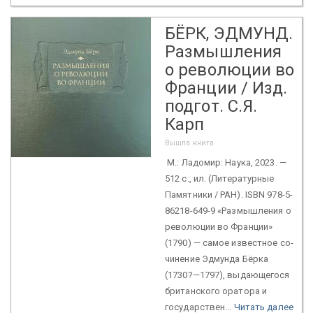
БЁРК, ЭДМУНД.
Размышления
о революции во
Франции / Изд.
подгот. С.Я.
Карп
Вышла книга
М.: Ладомир: Наука, 2023. —
512 c., ил. (Литературные
Памятники / РАН). ISBN 978-5-
86218-649-9 «Размышления о
революции во Франции»
(1790) — самое известное со-
чинение Эдмунда Бёрка
(1730?—1797), выдающегося
британского оратора и
государствен...
Читать далее