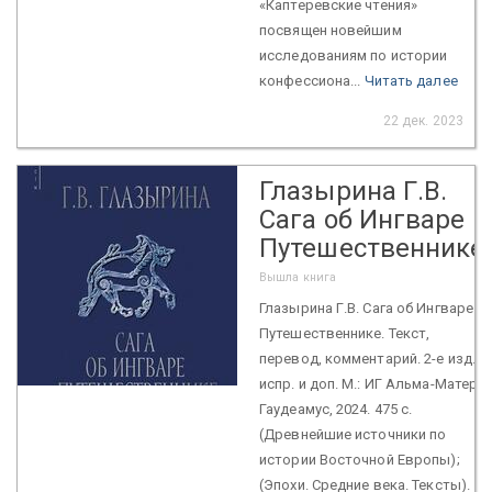
«Каптеревские чтения»
посвящен новейшим
исследованиям по истории
конфессиона...
Читать далее
22 дек. 2023
Глазырина Г.В.
Сага об Ингваре
Путешественнике
Вышла книга
Глазырина Г.В. Сага об Ингваре
Путешественнике. Текст,
перевод, комментарий. 2-е изд.,
испр. и доп. М.: ИГ Альма-Матер;
Гаудеамус, 2024. 475 с.
(Древнейшие источники по
истории Восточной Европы);
(Эпохи. Средние века. Тексты).