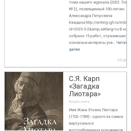
тома нашего журнала (2023. Том 3
№ 2), посвященный 100-летию
Александра Петровича
Каждана:http://writing.igh.ru/index
id=2023-3-2&amp;setlang=ru В ном
собрано 15 работ, отразивших
основные интересы уче...
Читать
далее
04 дек.
С.Я. Карп
«Загадка
Лиотара»
Вышла книга
Имя Жана Этьена Лиотара
(1702-1789) - одного из самых
виртуозных и
востребованных художников