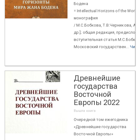
Бодена
= Intellectual Horizons of the World
монография
/ М.С.Бобкова, Т.В.Черникова, А.А
др.]; общая редакция, предислови
вступительная статья М.С.Бобков
Московский государствен...
Чита
Древнейшие
государства
Восточной
Европы 2022
Вышла книга
Очередной том ежегодника
«Древнейшие государства
Восточной Европы»