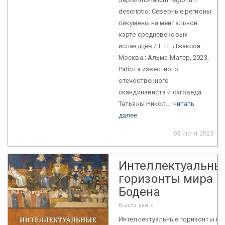
descriptio: Северные регионы
ойкумены на ментальной
карте средневековых
исландцев / Т. Н. Джаксон. –
Москва : Альма-Матер, 2023.
Работа известного
отечественного
скандинависта и саговеда
Татьяны Никол...
Читать
далее
08 июня 2023
Интеллектуальны
горизонты мира 
Бодена
Вышла книга
Интеллектуальные горизонты ми