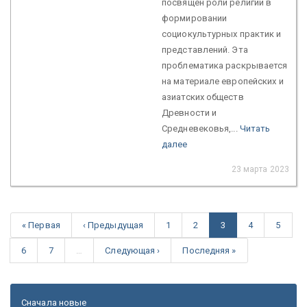
посвящен роли религии в
формировании
социокультурных практик и
представлений. Эта
проблематика раскрывается
на материале европейских и
азиатских обществ
Древности и
Средневековья,...
Читать
далее
23 марта 2023
« Первая
‹ Предыдущая
1
2
3
4
5
6
7
…
Следующая ›
Последняя »
Сначала новые