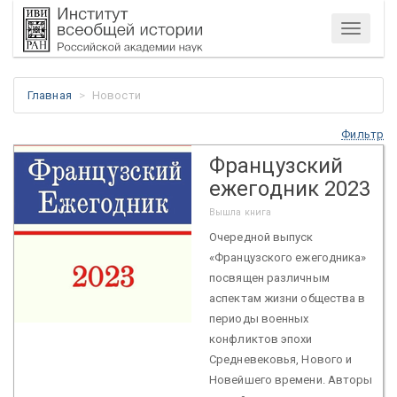
Меню
Главная
Новости
Фильтр
Французский
ежегодник 2023
Вышла книга
Очередной выпуск
«Французского ежегодника»
посвящен различным
аспектам жизни общества в
периоды военных
конфликтов эпохи
Средневековья, Нового и
Новейшего времени. Авторы