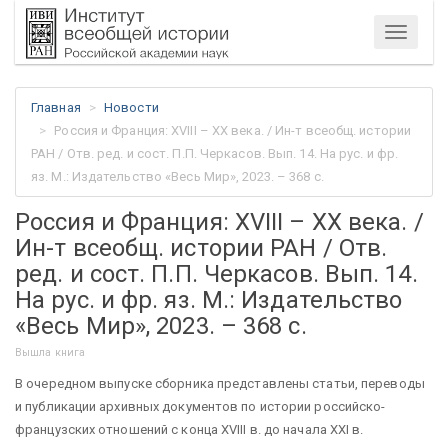
Меню
Главная
Новости
Россия и Франция: XVIII – XX века. / Ин-т всеобщ. истории
РАН / Отв. ред. и сост. П.П. Черкасов. Вып. 14. На рус. и фр.
яз. М.: Издательство «Весь Мир», 2023. – 368 c.
Россия и Франция: XVIII – XX века. /
Ин-т всеобщ. истории РАН / Отв.
ред. и сост. П.П. Черкасов. Вып. 14.
На рус. и фр. яз. М.: Издательство
«Весь Мир», 2023. – 368 c.
Вышла книга
В очередном выпуске сборника представлены статьи, переводы
и публикации архивных документов по истории российско-
французских отношений с конца XVIII в. до начала XXI в.