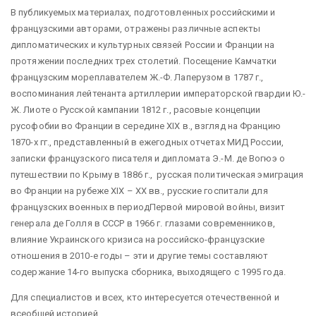
В публикуемых материалах, подготовленных российскими и
французскими авторами, отражены различные аспекты
дипломатических и культурных связей России и Франции на
протяжении последних трех столетий. Посещение Камчатки
французским мореплавателем Ж.-Ф. Лаперузом в 1787 г.,
воспоминания лейтенанта артиллерии императорской гвардии Ю.-
Ж. Лиоте о Русской кампании 1812 г., расовые концепции
русофобии во Франции в середине XIX в., взгляд на Францию
1870-х гг., представленный в ежегодных отчетах МИД России,
записки французского писателя и дипломата Э.-М. де Вогюэ о
путешествии по Крыму в 1886 г., русская политическая эмиграция
во Франции на рубеже XIX – XX вв., русские госпитали для
французских военных в периодПервой мировой войны, визит
генерала де Голля в СССР в 1966 г. глазами современников,
влияние Украинского кризиса на российско-французские
отношения в 2010-е годы – эти и другие темы составляют
содержание 14-го выпуска сборника, выходящего с 1995 года.
Для специалистов и всех, кто интересуется отечественной и
всеобщей историей.