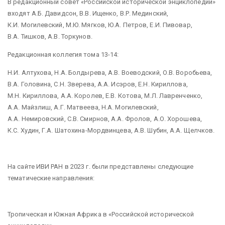
В редакционный совет «Российской исторической энциклопедии»
входят А.Б. Давидсон, В.В. Ищенко, В.Р. Мединский,
К.И. Могилевский, М.Ю. Мягков, Ю.А. Петров, Е.И. Пивовар,
В.А. Тишков, А.В. Торкунов.
Редакционная коллегия тома 13-14:
Н.И. Алтухова, Н.А. Болдырева, А.В. Воеводский, О.В. Воробьева,
В.А. Головина, С.Н. Зверева, А.А. Исэров, Е.Н. Кириллова,
М.Н. Кириллова, А.А. Королев, Е.В. Котова, М.Л. Лавренченко,
А.А. Майзлиш, А.Г. Матвеева, Н.А. Могилевский,
А.А. Немировский, С.В. Смирнов, А.А. Фролов, А.О. Хорошева,
К.С. Худин, Г.А. Шатохина-Мордвинцева, А.В. Шубин, А.А. Щелчков.
На сайте ИВИ РАН в 2023 г. были представлены следующие
тематические направления:
Тропическая и Южная Африка в «Российской исторической