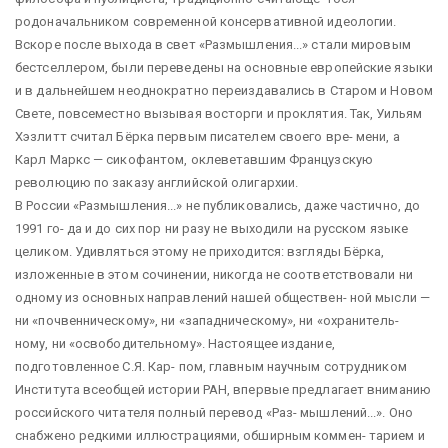
родоначальником современной консервативной идеологии.
Вскоре после выхода в свет «Размышления...» стали мировым
бестселлером, были переведены на основные европейские языки
и в дальнейшем неоднократно переиздавались в Старом и Новом
Свете, повсеместно вызывая восторги и проклятия. Так, Уильям
Хэзлитт считал Бёрка первым писателем своего вре- мени, а
Карл Маркс — сикофантом, оклеветавшим Французскую
революцию по заказу английской олигархии.
В России «Размышления...» не публиковались, даже частично, до
1991 го- да и до сих пор ни разу не выходили на русском языке
целиком. Удивляться этому не приходится: взгляды Бёрка,
изложенные в этом сочинении, никогда не соответствовали ни
одному из основных направлений нашей обществен- ной мысли —
ни «почвенническому», ни «западническому», ни «охранитель-
ному, ни «освободительному». Настоящее издание,
подготовленное С.Я. Кар- пом, главным научным сотрудником
Института всеобщей истории РАН, впервые предлагает вниманию
российского читателя полный перевод «Раз- мышлений...». Оно
снабжено редкими иллюстрациями, обширным коммен- тарием и