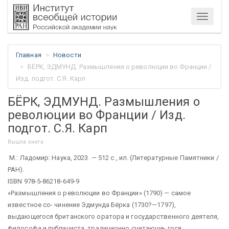
Меню
Главная
Новости
БЁРК, ЭДМУНД. Размышления о революции во Франции /
Изд. подгот. С.Я. Карп
БЁРК, ЭДМУНД. Размышления о
революции во Франции / Изд.
подгот. С.Я. Карп
Вышла книга
М.: Ладомир: Наука, 2023. — 512 c., ил. (Литературные Памятники /
РАН).
ISBN 978-5-86218-649-9
«Размышления о революции во Франции» (1790) — самое
известное со- чинение Эдмунда Бёрка (1730?—1797),
выдающегося британского оратора и государственного деятеля,
философа и публициста, традиционно считающе- гося