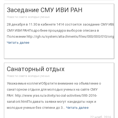
Заседание СМУ ИВИ РАН
Новости совета молодых ученых
28 декабря в 11.30 в кабинете 1414 состоится заседание СМУ ИВ
СМУ ИВИ РАНПодробнее процедура выборов описана в
Положении http://igh.ru/system/attachments/files/000/000/010/origi
Читать далее
Санаторный отдых
Новости совета молодых ученых
Уважаемые коллеги!Обратите внимание на объявление о
санаторном отдыхе для молодых ученых на сайте СМУ
РАН: http://www.yras.ru/activity/social-activities/593-2016-
sanatorii.htmlПодавать заявки могут кандидаты наук и
молодые ученые без степени до 3...
Читать далее
22 нояб. 2016