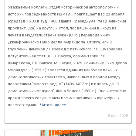
Уважаемые коллеги! Отдел исторической антропологии и
истории повседневности ИВИ РАН приглашает вас 23 апреля
(среда) в 15.00 в ауд. 1406 здания Президиума РАН (Ленинский
проспект, 32а) на Круглый стол, посвященный выходу из
печати в Издательстве «Наука» (СПб.) перевода книги
Джанфранческо Пико делла Мирандола. Стрига, или О
глумлении демонов / Перевод с латинского Р.Л. Шмаракова,
вступительная статья Г.В. Бакуса, комментарии Р.Л.
Шмаракова, Г.В. Бакуса. М.: Наука, 2025. Сочинение Пико делла
Мирандолы (1523 г.) является одним из наиболее важных
демонологических трактатов, написанных в период между
появлением "Молота ведьм" (1486-1487 гг.) и вплоть до "О
демономании колдунов" Жана Бодена (1580 г.). Оно интересно
прежде всего соединением весьма различных культурных
пластов: гуман...
Читать далее
15 апр. 2025