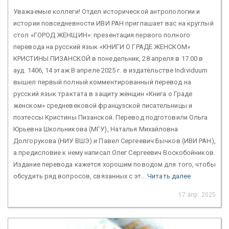
Уважаемые коллеги! Отдел исторической антропологии и
истории повседневности ИВИ РАН приглашает вас на круглый
стол «ГОРОД ЖЕНЩИН»: презентация первого полного
перевода на русский язык «КНИГИ О ГРАДЕ ЖЕНСКОМ»
КРИСТИНЫ ПИЗАНСКОЙ в понедельник, 28 апреля в 17.00 в
ауд. 1406, 14 этаж В апреле 2025 г. в издательстве Individuum
вышел первый полный комментированный перевод на
русский язык трактата в защиту женщин «Книга о Граде
женском» средневековой французской писательницы и
поэтессы Кристины Пизанской. Перевод подготовили Ольга
Юрьевна Школьникова (МГУ), Наталья Михайловна
Долгорукова (НИУ ВШЭ) и Павел Сергеевич Бычков (ИВИ РАН),
а предисловие к нему написал Олег Сергеевич Воскобойников.
Издание перевода кажется хорошим поводом для того, чтобы
обсудить ряд вопросов, связанных с эт...
Читать далее
17 апр. 2025