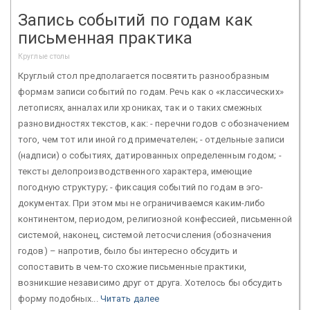
Запись событий по годам как
письменная практика
Круглые столы
Круглый стол предполагается посвятить разнообразным
формам записи событий по годам. Речь как о «классических»
летописях, анналах или хрониках, так и о таких смежных
разновидностях текстов, как: - перечни годов с обозначением
того, чем тот или иной год примечателен; - отдельные записи
(надписи) о событиях, датированных определенным годом; -
тексты делопроизводственного характера, имеющие
погодную структуру; - фиксация событий по годам в эго-
документах. При этом мы не ограничиваемся каким-либо
континентом, периодом, религиозной конфессией, письменной
системой, наконец, системой летосчисления (обозначения
годов) – напротив, было бы интересно обсудить и
сопоставить в чем-то схожие письменные практики,
возникшие независимо друг от друга. Хотелось бы обсудить
форму подобных...
Читать далее