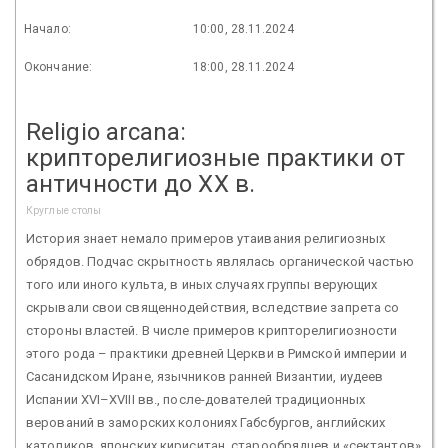
Начало:
10:00, 28.11.2024
Окончание:
18:00, 28.11.2024
Religio arcana:
крипторелигиозные практики от
античности до XX в.
Круглые столы
История знает немало примеров утаивания религиозных
обрядов. Подчас скрытность являлась органической частью
того или иного культа, в иных случаях группы верующих
скрывали свои священнодействия, вследствие запрета со
стороны властей. В числе примеров крипторелигиозности
этого рода – практики древней Церкви в Римской империи и
Сасанидском Иране, язычников ранней Византии, иудеев
Испании XVI–XVIII вв., после-дователей традиционных
верований в заморских колониях Габсбургов, английских
католиков, японских кириситан, старообрядцев и «сектантов»