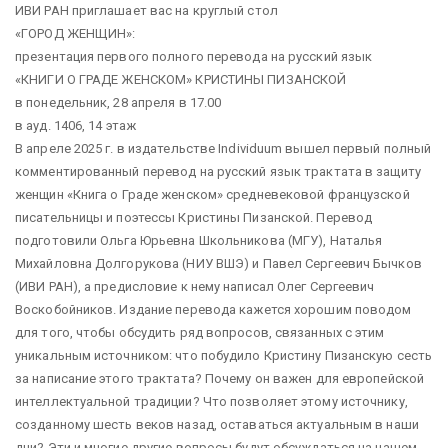
ИВИ РАН приглашает вас на круглый стол
«ГОРОД ЖЕНЩИН»:
презентация первого полного перевода на русский язык
«КНИГИ О ГРАДЕ ЖЕНСКОМ» КРИСТИНЫ ПИЗАНСКОЙ
в понедельник, 28 апреля в 17.00
в ауд. 1406, 14 этаж
В апреле 2025 г. в издательстве Individuum вышел первый полный
комментированный перевод на русский язык трактата в защиту
женщин «Книга о Граде женском» средневековой французской
писательницы и поэтессы Кристины Пизанской. Перевод
подготовили Ольга Юрьевна Школьникова (МГУ), Наталья
Михайловна Долгорукова (НИУ ВШЭ) и Павел Сергеевич Бычков
(ИВИ РАН), а предисловие к нему написал Олег Сергеевич
Воскобойников. Издание перевода кажется хорошим поводом
для того, чтобы обсудить ряд вопросов, связанных с этим
уникальным источником: что побудило Кристину Пизанскую сесть
за написание этого трактата? Почему он важен для европейской
интеллектуальной традиции? Что позволяет этому источнику,
созданному шесть веков назад, оставаться актуальным в наши
дни? Эти и многие другие вопросы будут обсуждаться на нашем