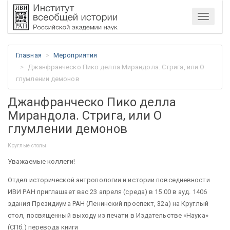
Меню
Главная
Мероприятия
Джанфранческо Пико делла Мирандола. Стрига, или О
глумлении демонов
Джанфранческо Пико делла
Мирандола. Стрига, или О
глумлении демонов
Круглые столы
Уважаемые коллеги!
Отдел исторической антропологии и истории повседневности
ИВИ РАН приглашает вас 23 апреля (среда) в 15.00 в ауд. 1406
здания Президиума РАН (Ленинский проспект, 32а) на Круглый
стол, посвященный выходу из печати в Издательстве «Наука»
(СПб.) перевода книги