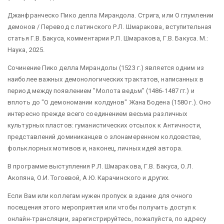
Джанфранческо Пико делла Мирандола. Стрига, или О глумлении
демонов / Перевод с латинского Р.Л. Шмаракова, вступительная
статья Г.В. Бакуса, комментарии Р.Л. Шмаракова, Г.В. Бакуса. М.:
Наука, 2025.
Сочинение Пико делла Мирандолы (1523 г.) является одним из
наиболее важных демонологических трактатов, написанных в
период между появлением "Молота ведьм" (1486-1487 гг.) и
вплоть до "О демономании колдунов" Жана Бодена (1580 г.). Оно
интересно прежде всего соединением весьма различных
культурных пластов: гуманистических отсылок к Античности,
представлений доминиканцев о злонамеренном колдовстве,
фольклорных мотивов и, наконец, личных идей автора.
В программе выступления Р.Л. Шмаракова, Г.В. Бакуса, О.Л.
Акопяна, О.И. Тогоевой, А.Ю. Карачинского и других.
Если Вам или коллегам нужен пропуск в здание для очного
посещения этого мероприятия или чтобы получить доступ к
онлайн-трансляции, зарегистрируйтесь, пожалуйста, по адресу