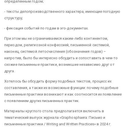
определенным годом;
- тексты делопроизводственного характера, имеющие погодную
структуру;
- фиксация событий по годам в эго-документах.
При этом мы не ограничиваемся каким-либо континентом,
периодом, религиозной конфессией, письменной системой,
наконец, системой летосчисления (обозначения годов) –
напротив, было бы интересно обсудить и сопоставить в чем-то
схожие письменные практики, возникшие независимо друг от
друга.
Хотелось бы обсудить форму подобных текстов, процесс их
составления, а также их возможные функции: почему подобные
письменные практики возникают и как соотносится их появление
с появлением других письменных практик.
Материалы круглого стола предполагается включить в
тематический выпуск журнала «Graphosphaera: Письмо и
письменные практики / Writing and Written Practices» в 2024 г.