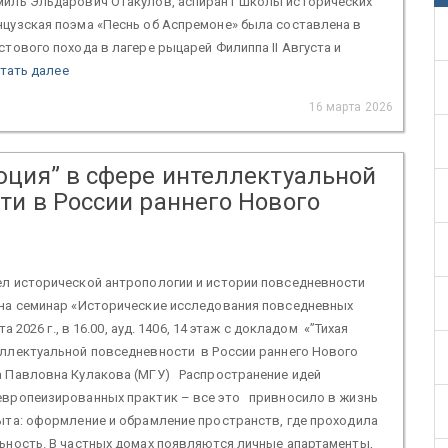
миль Эльдарович Отакулов, аспирант Школы исторических
цузская поэма «Песнь об Аспремоне» была составлена в
тового похода в лагере рыцарей Филиппа II Августа и
тать далее
16 марта 2026
юция” в сфере интеллектуальной
ти в России раннего Нового
л исторической антропологии и истории повседневности
 на семинар «Исторические исследования повседневных
 2026 г., в 16.00, ауд. 1406, 14 этаж с докладом «”Тихая
ллектуальной повседневности в России раннего Нового
а Павловна Кулакова (МГУ) Распространение идей
европеизированных практик – все это привносило в жизнь
ыта: оформление и обрамление пространств, где проходила
ьность. В частных домах появляются личные апартаменты,