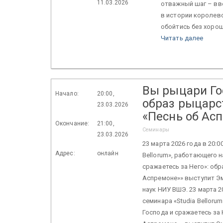
11.03.2026
отважный шаг – вв
в истории королев
обойтись без хорош
Читать далее
Вы рыцари Гос
Начало:
20:00,
образ рыцарс
23.03.2026
«Песнь об Ас
Окончание:
21:00,
Семинары
23.03.2026
23 марта 2026 года в 20:
Адрес:
онлайн
Bellorum», работающего 
сражаетесь за Него»: об
Аспремоне»» выступит Э
наук НИУ ВШЭ. 23 марта 2
семинара «Studia Belloru
Господа и сражаетесь за