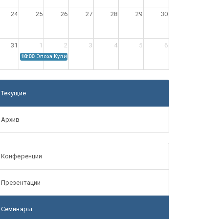
24
25
26
27
28
29
30
31
1
2
3
4
5
6
10:00
Эпоха Куликовской битвы: Проблемы источниковедения
Текущие
Архив
Конференции
Презентации
Семинары