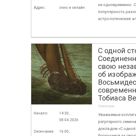
не одновременно. 
Адрес:
очно и онлайн
популярность разн
астрологические ал
С одной ст
Соединенн
свою неза
об изобра
Восьмидес
современн
Тобиаса В
Семинары
Начало:
14:30,
Уважаемые коллеги!
08.04.2026
регулярного семин
докладом «С одной
Окончание:
16:00,
борющиеся за свою