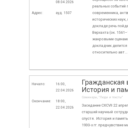
08.04.2026
реальных событий 
современника, ант
Адрес:
ауд. 1507
исторических наук,
докладе речь пойд
Верхахта (ок. 1561
жанровыми сценами»
докладчик делится
относительно авт..
Гражданская в
Начало:
16:00,
История и па
22.04.2026
Семинары, "Люди и тексты"
Окончание:
18:00,
Заседание CXCVII 22 апре
22.04.2026
старший научный сотрудн
спустя. История и памят
1930-х гг. предчувствие