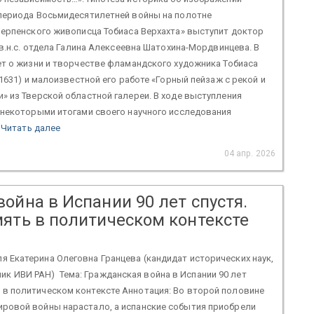
периода Восьмидесятилетней войны на полотне
верпенского живописца Тобиаса Верхахта» выступит доктор
 в.н.с. отдела Галина Алексеевна Шатохина-Мордвинцева. В
ет о жизни и творчестве фламандского художника Тобиаса
–1631) и малоизвестной его работе «Горный пейзаж с рекой и
 из Тверской областной галереи. В ходе выступления
 некоторыми итогами своего научного исследования
.
Читать далее
04 апр. 2026
ойна в Испании 90 лет спустя.
мять в политическом контексте
ля Екатерина Олеговна Гранцева (кандидат исторических наук,
ик ИВИ РАН) Тема: Гражданская война в Испании 90 лет
ь в политическом контексте Аннотация: Во второй половине
 мировой войны нарастало, а испанские события приобрели