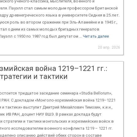
ского ученого-классика, мыслителя, военного и
теля. Пауэлл стал самым молодым профессором Британской
едру древнегреческого языка в университете Сиднея в 25 лет.
ся роль во втором сражении при Эль-Аламейне и в 1945 г.,
 стал одним из самых молодых бригадных генералов
ауэлл с 1950 по 1987 год был депутатом ...
Читать далее
20 апр. 2026
змийская война 1219–1221 гг.:
тратегии и тактики
состоится тридцатое заседание семинара «Studia Bellorum»,
 РАН. С докладом «Монголо-хорезмийская война 1219–1221
и и тактики» выступит Дмитрий Михайлович Тимохин, к.и.н.,
ик ИВ РАН, доцент НИУ ВШЭ. В рамках доклада будут
 стратегии и тактики монгольских и хорезмийских войск в
тного исследователям военного конфликта 1219 – 1221 гг.
уделено описанию действий обеих сторон в составе