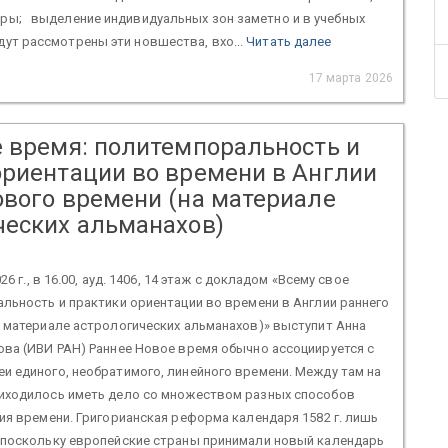
ары; выделение индивидуальных зон заметно и в учебных
дут рассмотрены эти новшества, вхо...
Читать далее
17 марта 2026
е время: политемпоральность и
ориентации во времени в Англии
ового времени (на материале
ческих альманахов)
26 г., в 16.00, ауд. 1406, 14 этаж с докладом «Всему свое
льность и практики ориентации во времени в Англии раннего
 материале астрологических альманахов)» выступит Анна
ва (ИВИ РАН) Раннее Новое время обычно ассоциируется с
 единого, необратимого, линейного времени. Между там на
иходилось иметь дело со множеством разных способов
ия времени. Григорианская реформа календаря 1582 г. лишь
 поскольку европейские страны принимали новый календарь