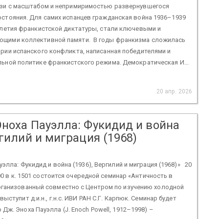
язи с масштабом и непримиримостью развернувшегося
стояния. Для самих испанцев гражданская война 1936–1939
илетия франкистской диктатуры, стали ключевыми и
щими коллективной памяти. В годы франкизма сложилась
рии испанского конфликта, написанная победителями и
ьной политике франкистского режима. Демократическая И...
20 апр. 2026
Эноха Пауэлла: Фукидид и война
ргилий и миграция (1968)
элла: Фукидид и война (1936), Вергилий и миграция (1968)» 20
:00 в к. 1501 состоится очередной семинар «Античность в
рганизованный совместно с Центром по изучению холодной
ыступит д.и.н., г.н.с. ИВИ РАН С.Г. Карпюк. Семинар будет
Дж. Эноха Пауэлла (J. Enoch Powell, 1912–1998) –