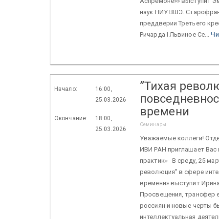
Аспремоне»» выступит Э
наук НИУ ВШЭ. Старофран
преддверии Третьего крес
Ричарда I Львиное Се...
Чи
”Тихая револ
Начало:
16:00,
повседневнос
25.03.2026
времени
Окончание:
18:00,
Семинары
25.03.2026
Уважаемые коллеги! Отде
ИВИ РАН приглашает Вас
практик» В среду, 25 марта
революция” в сфере инте
времени» выступит Ирин
Просвещения, трансфер 
россиян и новые черты б
интеллектуальная деятел