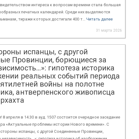
Свидетельством интереса к вопросам времени стала большая
ообразных печатных календарей. Среди них выделяются
ьманахи, тиражи которых достигали 400 т...
Читать далее
31 марта 2026
ороны испанцы, с другой
ые Провинции, борющиеся за
висимость…»: гипотеза историка
жении реальных событий периода
ятилетней войны на полотне
ика, антверпенского живописца
ерхахта
 8 апреля в 14.30 в ауд. 1507 состоится очередное заседание
ара «Актуальные проблемы истории Нового времени». С
 стороны испанцы, с другой Соединенные Провинции,
 независимость…»: гипотеза историка об изображении