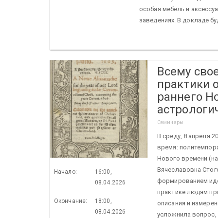
особая мебель и аксессу
заведениях. В докладе бу
Всему сво
практики 
раннего Н
астрологи
Семинары
В среду, 8 апреля 20
время: политемпора
Нового времени (на
Вячеславовна Стого
Начало:
16:00,
формированием идеи
08.04.2026
практике людям пр
Окончание:
18:00,
описания и измерен
08.04.2026
усложнила вопрос,