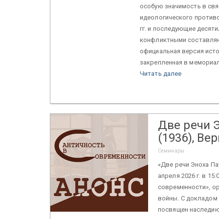
особую значимость в св
идеологического противо
гг. и последующие десят
конфликтными составляю
официальная версия исто
закрепленная в мемориал
Читать далее
Две речи 
(1936), Ве
Семинары
«Две речи Эноха Пау
апреля 2026 г. в 15
современности», о
войны. С докладом в
посвящен наследию 