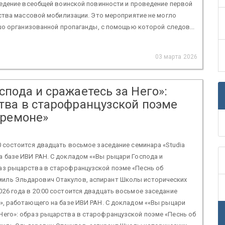
едение всеобщей воинской повинности и проведение первой
ства массовой мобилизации. Это мероприятие не могло
о организованной пропаганды, с помощью которой следов...
03 марта 2026
пода и сражаетесь за Него»:
тва в старофранцузской поэме
премоне»
00 состоится двадцать восьмое заседание семинара «Studia
на базе ИВИ РАН. С докладом ««Вы рыцари Господа и
раз рыцарства в старофранцузской поэме «Песнь об
миль Эльдарович Отакулов, аспирант Школы исторических
026 года в 20:00 состоится двадцать восьмое заседание
m», работающего на базе ИВИ РАН. С докладом ««Вы рыцари
 Него»: образ рыцарства в старофранцузской поэме «Песнь об