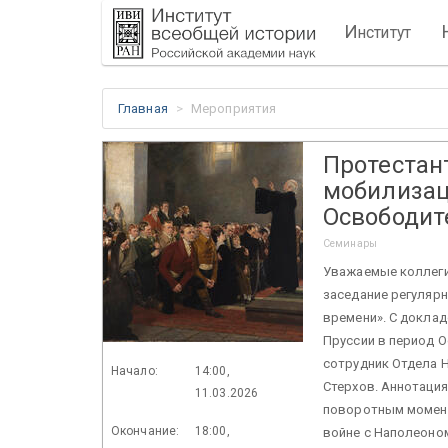
И
нститут
Главная
Мероприятия
Протестан
мобилизац
Освободит
Семинары
Уважаемые коллеги!
заседание регуляр
времени». С доклад
Пруссии в период Ос
сотрудник Отдела 
Начало:
14:00,
Стерхов. Аннотация
11.03.2026
поворотным момент
Окончание:
18:00,
войне с Наполеоном