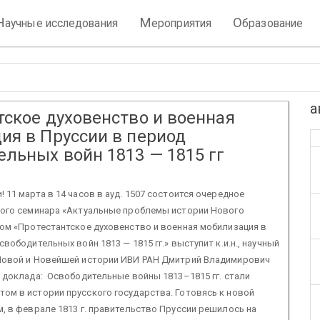
Н
М
О
аучные исследования
ероприятия
бразование
а
тское духовенство и военная
ия в Пруссии в период
ельных войн 1813 — 1815 гг
 11 марта в 14 часов в ауд. 1507 состоится очередное
ного семинара «Актуальные проблемы истории Нового
ом «Протестантское духовенство и военная мобилизация в
вободительных войн 1813 — 1815 гг.» выступит к.и.н., научный
Новой и Новейшей истории ИВИ РАН Дмитрий Владимирович
 доклада: Освободительные войны 1813–1815 гг. стали
ом в истории прусского государства. Готовясь к новой
, в феврале 1813 г. правительство Пруссии решилось на