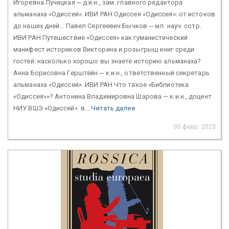
Игоревна Лучицкая ─ д.и.н., зам. главного редактора
альманаха «Одиссей». ИВИ РАН Одиссея «Одиссея»: от истоков
до наших дней... Павел Сергеевич Бычков ─ мл. науч. сотр.
ИВИ РАН Путешествие «Одиссея» как гуманистический
манифест историков Викторина и розыгрыш книг среди
гостей: насколько хорошо вы знаете историю альманаха?
Анна Борисовна Герштейн ─ к.и.н., ответственный секретарь
альманаха «Одиссей». ИВИ РАН Что такое «Библиотека
«Одиссея»»? Антонина Владимировна Шарова — к.и.н., доцент
НИУ ВШЭ «Одиссей»: в...
Читать далее
05 февр. 2023