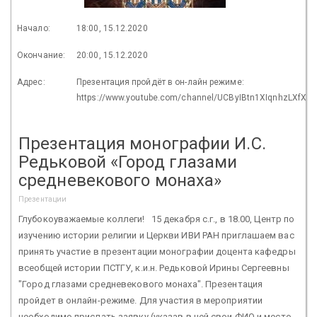
Начало:
18:00, 15.12.2020
Окончание:
20:00, 15.12.2020
Адрес:
Презентация пройдёт в он-лайн режиме:
https://www.youtube.com/channel/UCByIBtn1XIqnhzLXfXL
Презентация монографии И.С.
Редьковой «Город глазами
средневекового монаха»
Презентации
Глубокоуважаемые коллеги! 15 декабря с.г., в 18.00, Центр по
изучению истории религии и Церкви ИВИ РАН приглашаем вас
принять участие в презентации монографии доцента кафедры
всеобщей истории ПСТГУ, к.и.н. Редьковой Ирины Сергеевны
"Город глазами средневекового монаха". Презентация
пройдет в онлайн-режиме. Для участия в мероприятии
необходимо прислать заявку (указав в ней свои ФИО и место