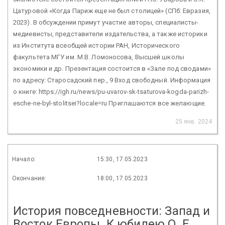
Цатуровой «Когда Париж еще не был столицей» (СПб: Евразия,
2023). В обсуждении примут участие авторы, специалисты-
медиевисты, представители издательства, а также историки
из Института всеобщей истории РАН, Исторического
факультета МГУ им. М.В. Ломоносова, Высшей школы
экономики и др. Презентация состоится в «Зале под сводами»
по адресу: Старосадский пер., 9 Вход свободный. Информация
о книге: https://igh.ru/news/pu-uvarov-sk-tsaturova-kogda-parizh-
esche-ne-byl-stolitsei?locale=ru Приглашаются все желающие.
25 янв. 2024
Начало:
15:30, 17.05.2023
Окончание:
18:00, 17.05.2023
История повседневности: Запад и
Восток Европы. К юбилею О. Е.