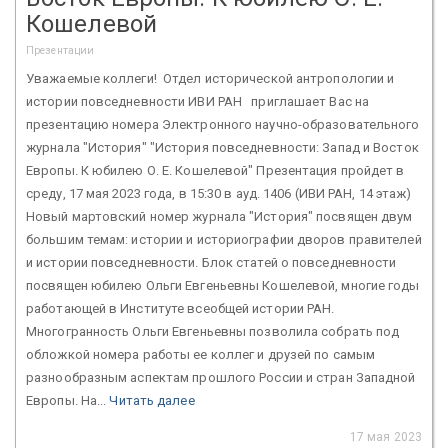
Кошелевой
Презентации
Уважаемые коллеги! Отдел исторической антропологии и
истории повседневности ИВИ РАН приглашает Вас на
презентацию номера Электронного научно-образовательного
журнала "История" "История повседневности: Запад и Восток
Европы. К юбилею О. Е. Кошелевой" Презентация пройдет в
среду, 17 мая 2023 года, в 15:30 в ауд. 1406 (ИВИ РАН, 14 этаж)
Новый мартовский номер журнала "История" посвящен двум
большим темам: истории и историографии дворов правителей
и истории повседневности. Блок статей о повседневности
посвящен юбилею Ольги Евгеньевны Кошелевой, многие годы
работающей в Институте всеобщей истории РАН.
Многогранность Ольги Евгеньевны позволила собрать под
обложкой номера работы ее коллег и друзей по самым
разнообразным аспектам прошлого России и стран Западной
Европы. На...
Читать далее
17 мая 2023