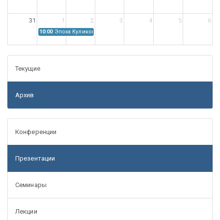
31
1
2
3
4
5
6
10:00
Эпоха Куликовской битвы: Проблемы источниковедения
Текущие
Архив
Конференции
Презентации
Семинары
Лекции