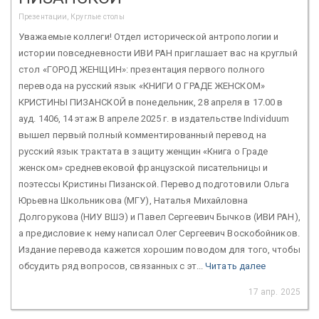
Презентации, Круглые столы
Уважаемые коллеги! Отдел исторической антропологии и
истории повседневности ИВИ РАН приглашает вас на круглый
стол «ГОРОД ЖЕНЩИН»: презентация первого полного
перевода на русский язык «КНИГИ О ГРАДЕ ЖЕНСКОМ»
КРИСТИНЫ ПИЗАНСКОЙ в понедельник, 28 апреля в 17.00 в
ауд. 1406, 14 этаж В апреле 2025 г. в издательстве Individuum
вышел первый полный комментированный перевод на
русский язык трактата в защиту женщин «Книга о Граде
женском» средневековой французской писательницы и
поэтессы Кристины Пизанской. Перевод подготовили Ольга
Юрьевна Школьникова (МГУ), Наталья Михайловна
Долгорукова (НИУ ВШЭ) и Павел Сергеевич Бычков (ИВИ РАН),
а предисловие к нему написал Олег Сергеевич Воскобойников.
Издание перевода кажется хорошим поводом для того, чтобы
обсудить ряд вопросов, связанных с эт...
Читать далее
17 апр. 2025