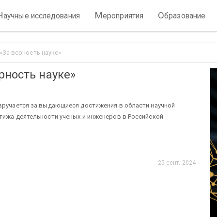
Н
М
О
аучные исследования
ероприятия
бразование
«За верность науке»
рность науке»
 вручается за выдающиеся достижения в области научной
тижа деятельности ученых и инженеров в Российской
25 сент. 2024