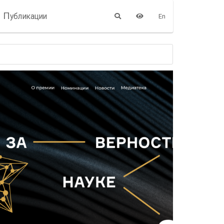
П
убликации
En