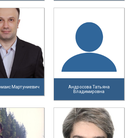
рмаис Мартуниевич
Андросова Татьяна
Владимировна