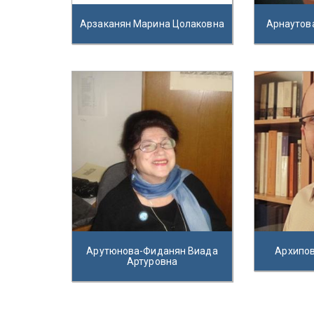
Арзаканян Марина Цолаковна
Арнаутов
Арутюнова-Фиданян Виада
Архипов
Артуровна