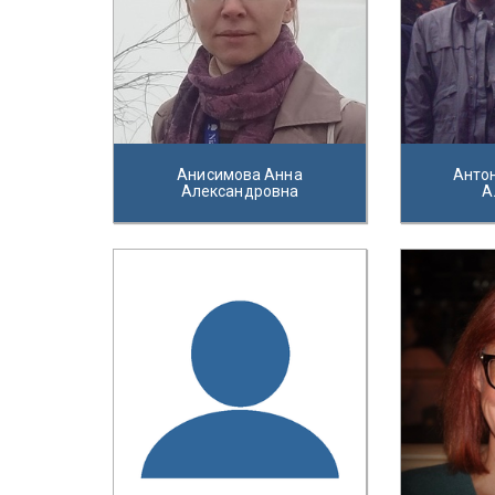
Анисимова Анна
Анто
Александровна
А