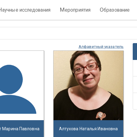
Н
М
О
аучные исследования
ероприятия
бразование
Алфавитный указатель
т Марина Павловна
Алтухова Наталья Ивановна