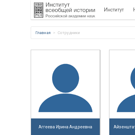
И
нститут
Главная
Сотрудники
Аггеева Ирина Андреевна
Айзеншта