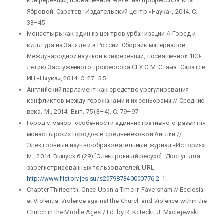
конференции, посвященной 90-летию профессора М.М.
Ябровой. Саратов: Издательский центр «Наука», 2014. С.
38–45.
Монастырь как один из центров урбанизации // Город и
культура на Западе и в России. Сборник материалов
Международной научной конференции, посвященной 100-
летию Заслуженного профессора СГУ С.М. Стама. Саратов:
ИЦ «Наука», 2014. С. 27–35.
Английский парламент как средство урегулирования
конфликтов между горожанами и их сеньорами // Средние
века. М., 2014. Вып. 75 (3–4). С. 79–97.
Город v. манор: особенности административного развития
монастырских городов в средневековой Англии //
Электронный научно-образовательный журнал «История».
М., 2014. Выпуск 6 (29) [Электронный ресурс]. Доступ для
зарегистрированных пользователей. URL:
http://www.history.jes.su/s207987840000776-2-1
.
Chapter Thirteenth. Once Upon a Time in Faversham // Ecclesia
et Violentia: Violence against the Church and Violence within the
Church in the Middle Ages / Ed. by R. Kotecki, J. Maciejewski.