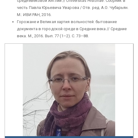
средневековой Англии // Universitas Historiae. Сборник в
честь Павла Юрьевича Уварова / Отв. ред. А.О. Чубарьян.
М.: ИВИ РАН, 2016.
Горожане и Великая хартия вольностей: бытование
документа в городской среде в Средние века // Средние
века. М., 2016. Вып. 77 (1–2). С. 73–88.