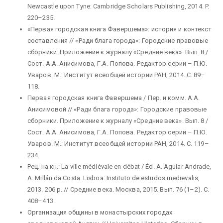
Newcastle upon Tyne: Cambridge Scholars Publishing, 2014. P.
220–235.
«Первая городская книга Фавершема»: история и контекст
составления // «Ради блага города»: Городские правовые
сборники. Приложение к журналу «Средние века». Вып. 8 /
Сост. А.А. Анисимова, Г.А. Попова. Редактор серии – П.Ю.
Уваров. М.: Институт всеобщей истории РАН, 2014. С. 89–
118.
Первая городская книга Фавершема / Пер. и комм. А.А.
Анисимовой // «Ради блага города»: Городские правовые
сборники. Приложение к журналу «Средние века». Вып. 8 /
Сост. А.А. Анисимова, Г.А. Попова. Редактор серии – П.Ю.
Уваров. М.: Институт всеобщей истории РАН, 2014. С. 119–
234.
Рец. на кн.: La ville médiévale en débat / Éd. A. Aguiar Andrade,
A. Millán da Costa. Lisboa: Instituto de estudos medievalis,
2013. 206 p. // Средние века. Москва, 2015. Вып. 76 (1–2). С.
408–413.
Организация общины в монастырских городах