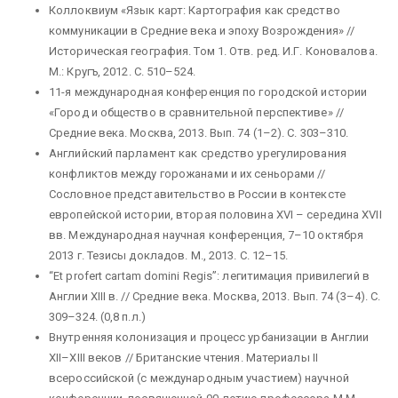
Коллоквиум «Язык карт: Картография как средство
коммуникации в Средние века и эпоху Возрождения» //
Историческая география. Том 1. Отв. ред. И.Г. Коновалова.
М.: Кругъ, 2012. С. 510–524.
11-я международная конференция по городской истории
«Город и общество в сравнительной перспективе» //
Средние века. Москва, 2013. Вып. 74 (1–2). С. 303–310.
Английский парламент как средство урегулирования
конфликтов между горожанами и их сеньорами //
Сословное представительство в России в контексте
европейской истории, вторая половина XVI – середина XVII
вв. Международная научная конференция, 7–10 октября
2013 г. Тезисы докладов. М., 2013. С. 12–15.
“Et profert cartam domini Regis”: легитимация привилегий в
Англии XIII в. // Средние века. Москва, 2013. Вып. 74 (3–4). С.
309–324. (0,8 п.л.)
Внутренняя колонизация и процесс урбанизации в Англии
XII–XIII веков // Британские чтения. Материалы II
всероссийской (с международным участием) научной