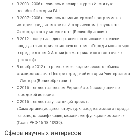
В 2003–2006 гг. училась в аспирантуре в Институте
всеобщей истории РАН.
В 2007–2008 гг. училась на магистерской программе по
истории средних веков на Историческом факультете
Оксфордского университета (Великобритания).
В 2012 г. защитила диссертацию на соискание степени
кандидата исторических наук по теме: «Город и монастырь
в средневековой Англии (на материале юго-восточных
графств)».
В ноябре 2012 г. в рамках межакадемического обмена
стажировалась в Центре городской истории Университета
г. Лестера (Великобритания).
С 2016 г. является членом Европейской ассоциации по
городской истории.
С 2016 г. является участницей проекта
«Самоорганизующиеся структуры средневекового города:
генезис, классификация, механизмы функционирования»
(Грант РНФ 16-18-10939).
Сфера научных интересов: