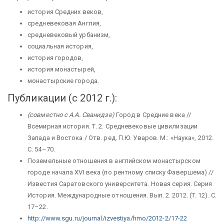
история Средних веков,
средневековая Англия,
средневековый урбанизм,
социальная история,
история городов,
история монастырей,
монастырские города.
Публикации (с 2012 г.):
(совместно с А.А. Сванидзе)
Город в Средние века //
Всемирная история. Т. 2. Средневековые цивилизации
Запада и Востока / Отв. ред. П.Ю. Уваров. М.: «Наука», 2012.
С. 54–70.
Поземельные отношения в английском монастырском
городе начала XVI века (по рентному списку Фавершема) //
Известия Саратовского университета. Новая серия. Серия
История. Международные отношения. Вып. 2. 2012. (Т. 12). С.
17–22.
http://www.sgu.ru/journal/izvestiya/hmo/2012-2/17-22