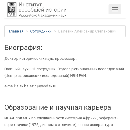
Меню
Главная
Сотрудники
Балезин Александр Степанович
Биография:
Доктор исторических наук, профессор.
Главный научный
сотрудник Отдела
региональных исследований
(Центр африканских исследований) ИВИ РАН.
e
-
mail
:
alex
.
balezin
@
yandex
.
ru
Образование и научная карьера
ИСАА при МГУ по специальности «история Африки, референт-
переводчик» (1975, диплом с отличием), очная аспирантура