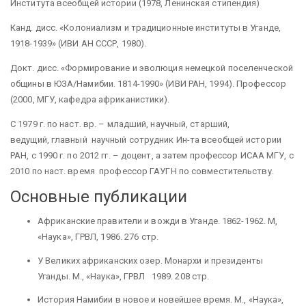
Института всеобщей истории (1978, Ленинская стипендия)
Канд.
дисс
. «Колониализм и традиционные институты в Уганде,
1918-1939» (ИВИ АН СССР, 1980).
Докт
.
дисс
.
«Формирование и эволюция немецкой поселенческой
общины в ЮЗА/Намибии. 1814-1990» (ИВИ РАН, 1994). Профессор
(2000, МГУ, кафедра африканистики).
С 1979 г. по наст.
вр
. – младший, научный, старший,
ведущий,
главный научный
сотрудник Ин-та всеобщей истории
РАН, с 1990 г. по 2012 гг. – доцент, а затем профессор ИСАА МГУ, с
2010 по наст. время профессор ГАУГН по совместительству.
Основные публикации
Африканские правители и вожди в Уганде. 1862-1962. М,
«Наука», ГРВЛ, 1986. 276 стр.
У Великих африканских озер. Монархи и президенты
Уганды. М., «Наука», ГРВЛ 1989. 208 стр.
История Намибии в новое и новейшее время. М., «Наука»,