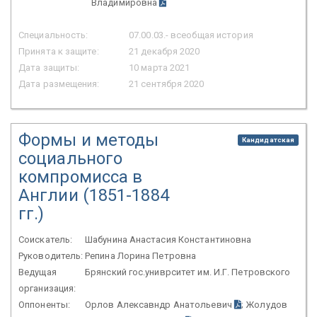
Владимировна
Специальность:
07.00.03.- всеобщая история
Принята к защите:
21 декабря 2020
Дата защиты:
10 марта 2021
Дата размещения:
21 сентября 2020
Формы и методы
Кандидатская
социального
компромисса в
Англии (1851-1884
гг.)
Соискатель:
Шабунина Анастасия Константиновна
Руководитель:
Репина Лорина Петровна
Ведущая
Брянский гос.униврситет им. И.Г. Петровского
организация:
Оппоненты:
Орлов Алексавндр Анатольевич
; Жолудов