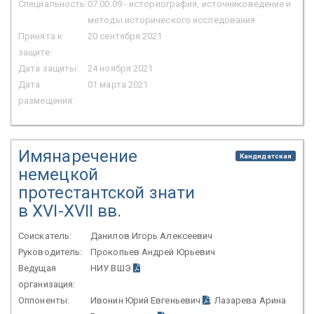
Специальность:
07.00.09 - историография, источниковедение и
методы исторического исследования
Принята к
20 сентября 2021
защите:
Дата защиты:
24 ноября 2021
Дата
01 марта 2021
размещения:
Имянаречение
Кандидатская
немецкой
протестантской знати
в XVI-XVII вв.
Соискатель:
Данилов Игорь Алексеевич
Руководитель:
Прокопьев Андрей Юрьевич
Ведущая
НИУ ВШЭ
организация:
Оппоненты:
Ивонин Юрий Евгеньевич
; Лазарева Арина