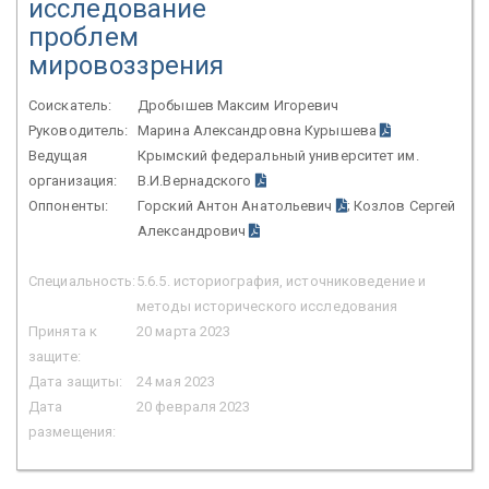
исследование
проблем
мировоззрения
Соискатель:
Дробышев Максим Игоревич
Руководитель:
Марина Александровна Курышева
Ведущая
Крымский федеральный университет им.
организация:
В.И.Вернадского
Оппоненты:
Горский Антон Анатольевич
; Козлов Сергей
Александрович
Специальность:
5.6.5. историография, источниковедение и
методы исторического исследования
Принята к
20 марта 2023
защите:
Дата защиты:
24 мая 2023
Дата
20 февраля 2023
размещения: