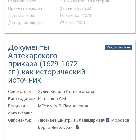
Специальность:
5..6.2.- всеобщая история
Принята к защите:
27 сентября 2021
Дата защиты:
06 декабря 2021
Дата размещения:
07 июня 2021
Документы
Кандидатская
Аптекарского
приказа (1629-1672
гг.) как исторический
источник
Соискатель:
Худин Кирилл Станиславович
Руководитель:
Каштанов С.М.
Ведущая
МГУ им. М.В. Ломоносова
организация:
Оппоненты:
Лисейцев Дмитрий Владимирович
; Морозов
Борис Николаевич