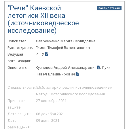
"Речи" Киевской
Кандидатская
летописи XII века
(источниковедческое
исследование)
Соискатель:
Лавренченко Мария Леонидовна
Руководитель:
Гимон Тимофей Валентинович
Ведущая
РГГУ
организация:
Оппоненты:
Кузнецов Андрей Александрович
; Лукин
Павел Владимирович
Специальность:
5.6.5. историография, источниковедение и
методы исторического исследования
Принята к
27 сентября 2021
защите:
Дата защиты:
06 декабря 2021
Дата
09 июня 2021
размещения: