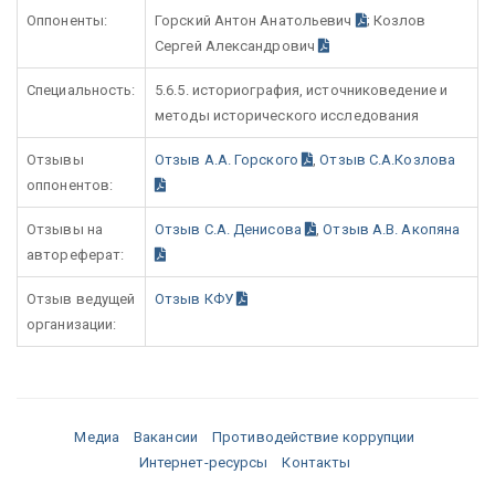
Оппоненты:
Горский Антон Анатольевич
; Козлов
Сергей Александрович
Специальность:
5.6.5. историография, источниковедение и
методы исторического исследования
Отзывы
Отзыв А.А. Горского
,
Отзыв С.А.Козлова
оппонентов:
Отзывы на
Отзыв С.А. Денисова
,
Отзыв А.В. Акопяна
автореферат:
Отзыв ведущей
Отзыв КФУ
организации:
Медиа
Вакансии
Противодействие коррупции
Интернет-ресурсы
Контакты