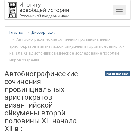
Меню
Главная
Диссертации
Автобиографические сочинения провинциальных
аристократов византийской ойкумены второй половины XI-
начала XII в.: источниковедческое исследование проблем
мировоззрения
Автобиографические
Кандидатская
сочинения
провинциальных
аристократов
византийской
ойкумены второй
половины XI- начала
XII в.: