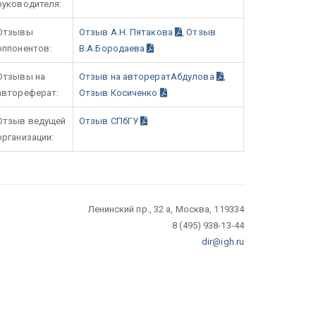
руководителя:
Отзывы
Отзыв А.Н. Пятакова
,
Отзыв
оппонентов:
В.А.Бородаева
Отзывы на
Отзыв на авторератАбдулова
,
автореферат:
Отзыв Косиченко
Отзыв ведущей
Отзыв СПбГУ
организации:
Ленинский пр., 32 а, Москва, 119334
8 (495) 938-13-44
dir@igh.ru