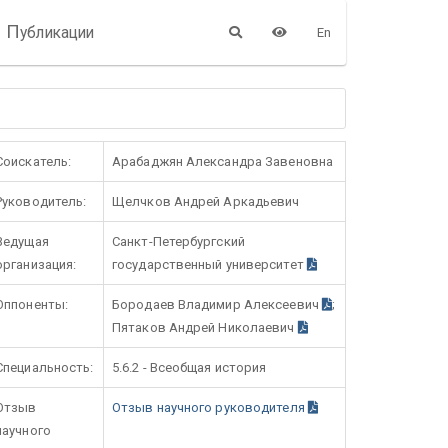
П
убликации
En
Соискатель:
Арабаджян Александра Завеновна
Руководитель:
Щелчков Андрей Аркадьевич
Ведущая
Санкт-Петербургский
организация:
государственный университет
Оппоненты:
Бородаев Владимир Алексеевич
;
Пятаков Андрей Николаевич
Специальность:
5.6.2 - Всеобщая история
Отзыв
Отзыв научного руководителя
научного