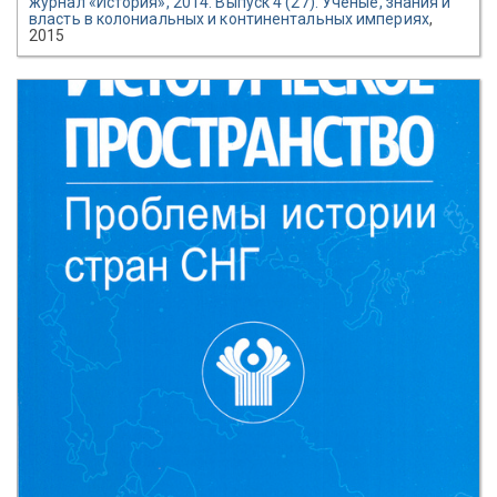
журнал «История», 2014. Выпуск 4 (27). Учёные, знания и
власть в колониальных и континентальных империях
,
2015