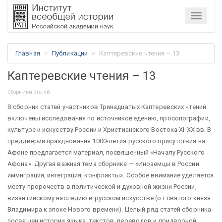
Меню
Главная
Публикации
Каптеревские чтения – 13
Каптеревские чтения – 13
Сборники статей
В сборник статей участников Тринадцатых Каптеревских чтений
включены исследования по источниковедению, просопографии,
культуре и искусству России и Христианского Востока XI-XX вв. В
преддверии празднования 1000-летия русского присутствия на
Афоне предлагается материал, посвященный «Началу Русского
Афона». Другая важная тема сборника — «Иноземцы в России:
иммиграция, интеграция, конфликты». Особое внимание уделяется
месту пророчеств в политической и духовной жизни России,
византийскому наследию в русском искусстве (от святого князя
Владимира к эпохе Нового времени). Целый ряд статей сборника
посвящен истории языка, текстов, переводов и придворной