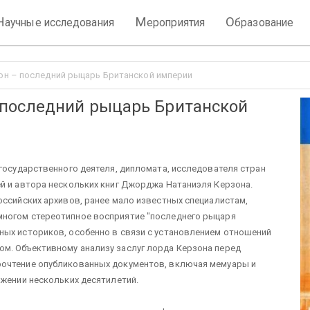
Н
М
О
аучные исследования
ероприятия
бразование
н – последний рыцарь Британской империи
последний рыцарь Британской
 государственного деятеля, дипломата, исследователя стран
й и автора нескольких книг Джорджа Натаниэля Керзона.
оссийских архивов, ранее мало известных специалистам,
многом стереотипное восприятие "последнего рыцаря
ных историков, особенно в связи с установлением отношений
м. Объективному анализу заслуг лорда Керзона перед
рочтение опубликованных документов, включая мемуары и
яжении нескольких десятилетий.