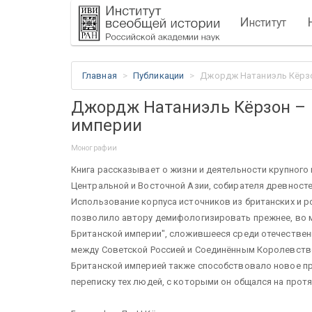
И
нститут
Главная
Публикации
Джордж Натаниэль Кёрзо
Джордж Натаниэль Кёрзон – 
империи
Монографии
Книга рассказывает о жизни и деятельности крупного
Центральной и Восточной Азии, собирателя древносте
Использование корпуса источников из британских и р
позволило автору демифологизировать прежнее, во 
Британской империи", сложившееся среди отечествен
между Советской Россией и Соединённым Королевство
Британской империей также способствовало новое п
переписку тех людей, с которыми он общался на прот