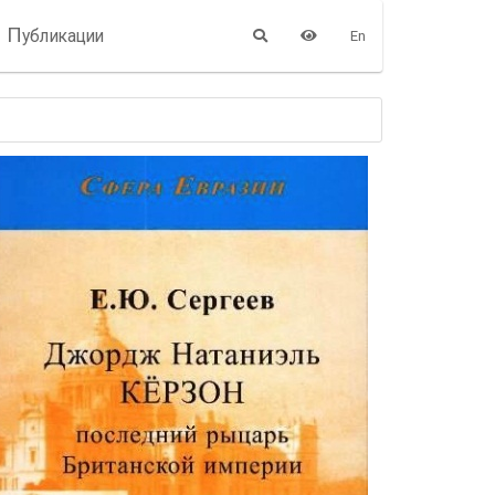
П
убликации
En