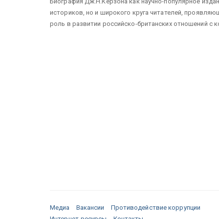
Биография Дж.Н.Кёрзона как научно-популярное изда
историков, но и широкого круга читателей, проявляю
роль в развитии российско-британских отношений с кон
Медиа
Вакансии
Противодействие коррупции
Интернет-ресурсы
Контакты