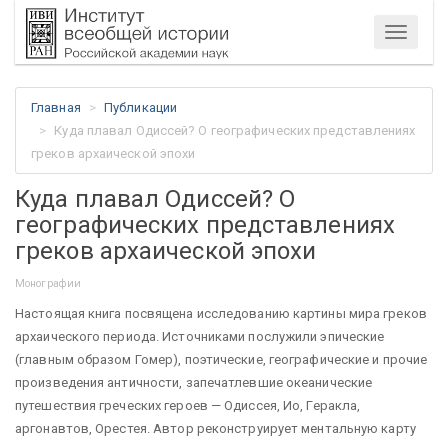
Меню
Главная
Публикации
Куда плавал Одиссей? О географических представлениях
греков архаической эпохи
Куда плавал Одиссей? О
географических представлениях
греков архаической эпохи
Монографии
Настоящая книга посвящена исследованию картины мира греков
архаического периода. Источниками послужили эпические
(главным образом Гомер), поэтические, географические и прочие
произведения античности, запечатлевшие океанические
путешествия греческих героев — Одиссея, Ио, Геракла,
аргонавтов, Орестея. Автор реконструирует ментальную карту