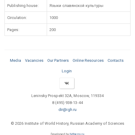
Publishing house:
Языки славянской культуры
Circulation:
1000
Pages:
200
Media
Vacancies
Our Partners
Online Resources
Contacts
Login
Leninsky Prospekt 32A, Moscow, 119334
8 (495) 938-13-44
dir@igh.ru
© 2026 Institute of World History, Russian Academy of Sciences
Developed by
bitberry.ru