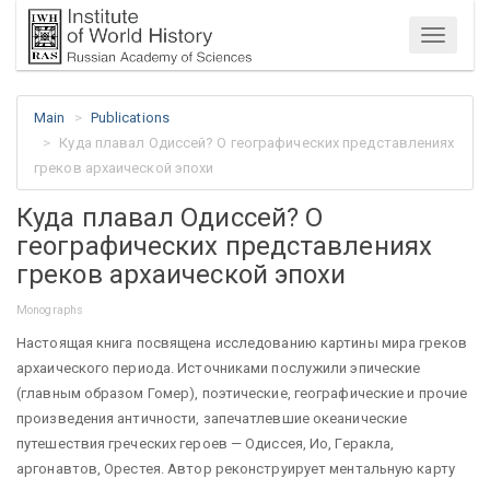
Menu
Main
Publications
Куда плавал Одиссей? О географических представлениях
греков архаической эпохи
Куда плавал Одиссей? О
географических представлениях
греков архаической эпохи
Monographs
Настоящая книга посвящена исследованию картины мира греков
архаического периода. Источниками послужили эпические
(главным образом Гомер), поэтические, географические и прочие
произведения античности, запечатлевшие океанические
путешествия греческих героев — Одиссея, Ио, Геракла,
аргонавтов, Орестея. Автор реконструирует ментальную карту