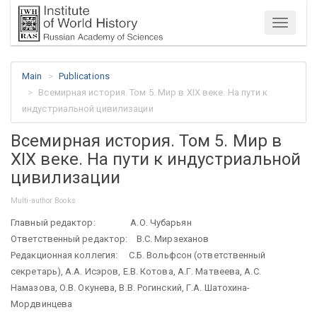
Menu
Main
Publications
Всемирная история. Том 5. Мир в XIX веке. На пути к
индустриальной цивилизации
Всемирная история. Том 5. Мир в
XIX веке. На пути к индустриальной
цивилизации
Multi-author Books
Главный редактор: А.О. Чубарьян
Ответственный редактор: В.С. Мирзеханов
Редакционная коллегия: С.Б. Вольфсон (ответственный
секретарь), А.А. Исэров, Е.В. Котова, А.Г. Матвеева, А.С.
Намазова, О.В. Окунева, В.В. Рогинский, Г.А. Шатохина-
Мордвинцева