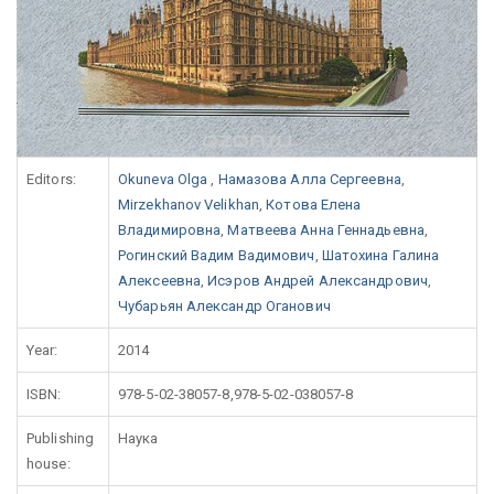
Editors:
Okuneva Olga
,
Намазова Алла Сергеевна
,
Mirzekhanov Velikhan
,
Котова Елена
Владимировна
,
Матвеева Анна Геннадьевна
,
Рогинский Вадим Вадимович
,
Шатохина Галина
Алексеевна
,
Исэров Андрей Александрович
,
Чубарьян Александр Оганович
Year:
2014
ISBN:
978-5-02-38057-8,978-5-02-038057-8
Publishing
Наука
house: