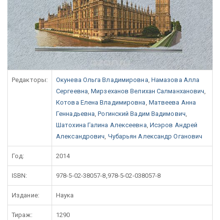
Редакторы:
Окунева Ольга Владимировна
,
Намазова Алла
Сергеевна
,
Мирзеханов Велихан Салманханович
,
Котова Елена Владимировна
,
Матвеева Анна
Геннадьевна
,
Рогинский Вадим Вадимович
,
Шатохина Галина Алексеевна
,
Исэров Андрей
Александрович
,
Чубарьян Александр Оганович
Год:
2014
ISBN:
978-5-02-38057-8,978-5-02-038057-8
Издание:
Наука
Тираж:
1290