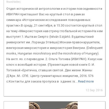
Roundtables
Отдел исторической антропологии и истории повседневности
ИВИ РАН приглашает Вас на круглый стол в рамках
семинара «Исторические исследования повседневных
практик».В среду, 21 сентября, в 15.30 состоится круглый стол
на тему «Микроистория навстречу глобальной истории»На нем
выступят:1. Иштван Сиярто (István Szijártó. Будапештский
университет им. Лоранда Этвёша).Монахи-правонарушители,
венгерская микроистория и микроистория Венгрии. (Delinquent
monks, Hungarian microhistory and the microhistory of Hungary).
На англ. яз. с переводом. 2. Ольга Тогоева (ИВИ РАН). Казус как
ключ к всеобщей истории. (Презентация новой книги О. И.
Тогоевой «Еретичка, ставшая святой. Две жизни Жанны
Д'Арк. М.- СПб.: Центр гуманитарных инициатив, 2016. 576
с.Контакты для заказа пропуска в здание: is...
Read more
12 Sep 2016