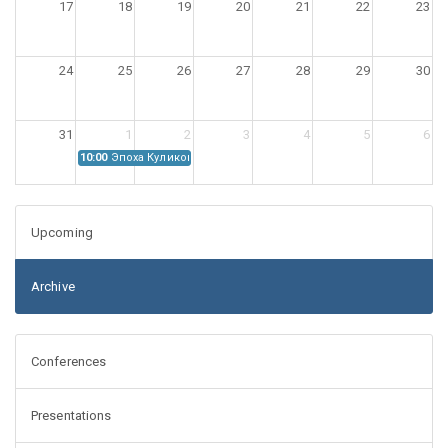
17
18
19
20
21
22
23
24
25
26
27
28
29
30
31
1
2
3
4
5
6
10:00
Эпоха Куликовской битвы: Проблемы источниковедения
Upcoming
Archive
Conferences
Presentations