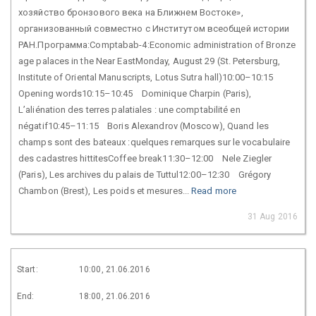
хозяйство бронзового века на Ближнем Востоке»,
организованный совместно с Институтом всеобщей истории
РАН.Программа:Comptabab-4:Economic administration of Bronze
age palaces in the Near EastMonday, August 29 (St. Petersburg,
Institute of Oriental Manuscripts, Lotus Sutra hall)10:00–10:15
Opening words10:15–10:45 Dominique Charpin (Paris),
L’aliénation des terres palatiales : une comptabilité en
négatif10:45–11:15 Boris Alexandrov (Moscow), Quand les
champs sont des bateaux :quelques remarques sur le vocabulaire
des cadastres hittitesCoffee break11:30–12:00 Nele Ziegler
(Paris), Les archives du palais de Tuttul12:00–12:30 Grégory
Chambon (Brest), Les poids et mesures...
Read more
31 Aug 2016
Start:
10:00, 21.06.2016
End:
18:00, 21.06.2016