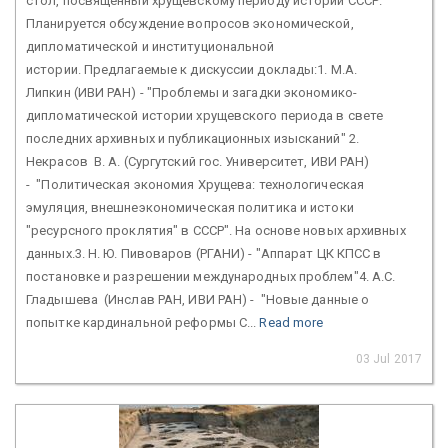
стол, посвященный хрущевскому периоду истории СССР.
Планируется обсуждение вопросов экономической,
дипломатической и институциональной
истории. Предлагаемые к дискуссии доклады:1. М.А.
Липкин (ИВИ РАН) - "Проблемы и загадки экономико-
дипломатической истории хрущевского периода в свете
последних архивных и публикационных изысканий" 2.
Некрасов В. А. (Сургутский гос. Университет, ИВИ РАН)
- "Политическая экономия Хрущева: технологическая
эмуляция, внешнеэкономическая политика и истоки
"ресурсного проклятия" в СССР". На основе новых архивных
данных.3. Н. Ю. Пивоваров (РГАНИ) - "Аппарат ЦК КПСС в
постановке и разрешении международных проблем"4. А.С.
Гладышева (Инслав РАН, ИВИ РАН) - "Новые данные о
попытке кардинальной реформы С...
Read more
03 Jul 2017