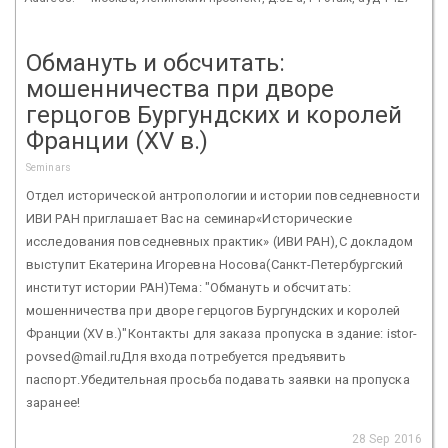
Обмануть и обсчитать:
мошенничества при дворе
герцогов Бургундских и королей
Франции (XV в.)
Seminars
Отдел исторической антропологии и истории повседневности
ИВИ РАН приглашает Вас на семинар«Исторические
исследования повседневных практик» (ИВИ РАН),С докладом
выступит Екатерина Игоревна Носова(Санкт-Петербургский
институт истории РАН)Тема: "Обмануть и обсчитать:
мошенничества при дворе герцогов Бургундских и королей
Франции (XV в.)"Контакты для заказа пропуска в здание: istor-
povsed@mail.ruДля входа потребуется предъявить
паспорт.Убедительная просьба подавать заявки на пропуска
заранее!
28 Sep 2016