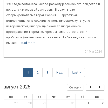
1917 года положила начало расколу российского общества и
привела к массовой эмиграции. В результате
сформировалась вторая Россия – Зарубежная,
воплотившаяся в социально-политическом, культурно-
историческом, информационном трансграничном
пространстве. Перед ней чрезвычайно остро стояли
проблемы физического выживания. Но беженцы не только
выжил...
Read more
04 Mar 2024
1
2
3
Next ›
Last »
август 2026
Сегодня
пн
вт
ср
чт
пт
сб
вс
27
28
29
30
31
1
2