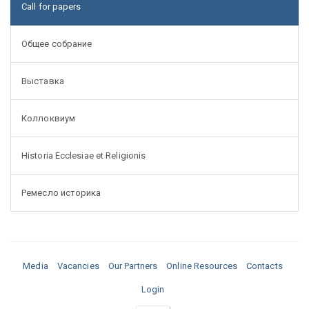
Call for papers
Общее собрание
Выставка
Коллоквиум
Historia Ecclesiae et Religionis
Ремесло историка
Media
Vacancies
Our Partners
Online Resources
Contacts
Login