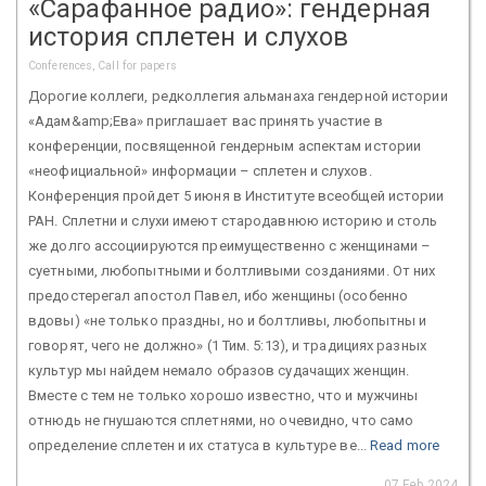
«Сарафанное радио»: гендерная
история сплетен и слухов
Conferences, Call for papers
Дорогие коллеги, редколлегия альманаха гендерной истории
«Адам&amp;Ева» приглашает вас принять участие в
конференции, посвященной гендерным аспектам истории
«неофициальной» информации – сплетен и слухов.
Конференция пройдет 5 июня в Институте всеобщей истории
РАН. Сплетни и слухи имеют стародавнюю историю и столь
же долго ассоциируются преимущественно с женщинами –
суетными, любопытными и болтливыми созданиями. От них
предостерегал апостол Павел, ибо женщины (особенно
вдовы) «не только праздны, но и болтливы, любопытны и
говорят, чего не должно» (1 Тим. 5:13), и традициях разных
культур мы найдем немало образов судачащих женщин.
Вместе с тем не только хорошо известно, что и мужчины
отнюдь не гнушаются сплетнями, но очевидно, что само
определение сплетен и их статуса в культуре ве...
Read more
07 Feb 2024