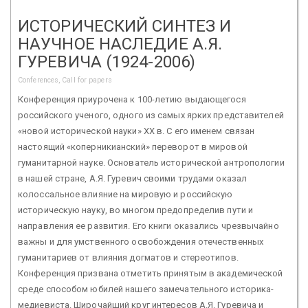
ИСТОРИЧЕСКИЙ СИНТЕЗ И
НАУЧНОЕ НАСЛЕДИЕ А.Я.
ГУРЕВИЧА (1924-2006)
Conferences, Call for papers
Конференция приурочена к 100-летию выдающегося
российского ученого, одного из самых ярких представителей
«новой исторической науки» XX в. С его именем связан
настоящий «коперникианский» переворот в мировой
гуманитарной науке. Основатель исторической антропологии
в нашей стране, А.Я. Гуревич своими трудами оказал
колоссальное влияние на мировую и российскую
историческую науку, во многом предопределив пути и
направления ее развития. Его книги оказались чрезвычайно
важны и для умственного освобождения отечественных
гуманитариев от влияния догматов и стереотипов.
Конференция призвана отметить принятым в академической
среде способом юбилей нашего замечательного историка-
медиевиста. Широчайший круг интересов А.Я. Гуревича и