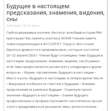
Будущее в настоящем:
предсказания, знамения, видения,
сны
Conferences, Call for papers
Глубокоуважаемые коллеги, Институт всеобщей истории РАН
приглашает Вас принять участие в XXХVIII Чтениях памяти
члена-корреспондента АН СССР В.Т. Пашуто «Восточная
Европа в древности и средневековье», которые состоятся
20–22 апреля 2026 г. Чтения будут посвящены теме: Будущее в
настоящем: предсказания, знамения, видения, сны В рамках
этой темы предполагается рассмотреть следующие и другие
вопросы: • Формы «проявления» будущего в настоящем •
Место и роль «будущего в настоящем» в литературном тексте
• Жанровые особенности «текстов о будущем» • Влияние
предсказаний на реальное будущее • Социокультурное
значение «будущего в настоящем» • Знание будущего:
профессионалы и профаны Оргкомитет настоятельно просит
строго придерживаться указанной темы, хронологически...