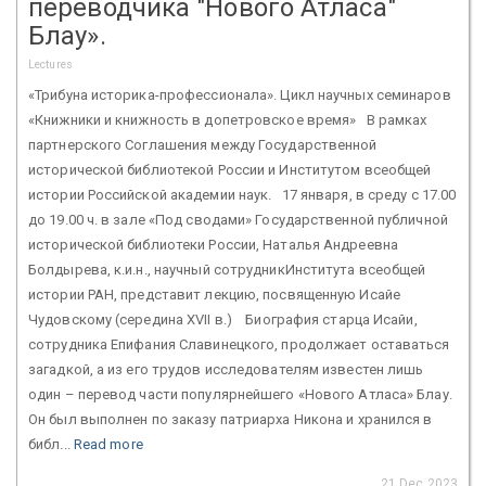
переводчика "Нового Атласа"
Блау».
Lectures
«Трибуна историка-профессионала». Цикл научных семинаров
«Книжники и книжность в допетровское время» В рамках
партнерского Соглашения между Государственной
исторической библиотекой России и Институтом всеобщей
истории Российской академии наук. 17 января, в среду с 17.00
до 19.00 ч. в зале «Под сводами» Государственной публичной
исторической библиотеки России, Наталья Андреевна
Болдырева, к.и.н., научный сотрудникИнститута всеобщей
истории РАН, представит лекцию, посвященную Исайе
Чудовскому (середина XVII в.) Биография старца Исайи,
сотрудника Епифания Славинецкого, продолжает оставаться
загадкой, а из его трудов исследователям известен лишь
один – перевод части популярнейшего «Нового Атласа» Блау.
Он был выполнен по заказу патриарха Никона и хранился в
библ...
Read more
21 Dec 2023