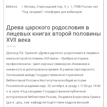
Address:
г. Москва, Старосадский пер., 9, с. 1, ГПИБ России, зал
"Под сводами"/ платформа для вебинаров.
Древа царского родословия в
лицевых книгах второй половины
XVII века
Lectures
Доклад Л.Б. Сукиной «Древа царского родословия в лицевых
книгах второй половины XVII века». «Трибуна историка-
профессионала». Цикл научных семинаров «Книжники и
книжность в допетровское время» В рамках партнерского
Соглашения между Государственной исторической
библиотекой России и Институтом всеобщей истории
Российской академии наук. 22 октября, в среду с 17.00 до 19.00
ч. в зале «Под сводами» Государственной публичной
исторической библиотеки России, Людмила Борисовна Сукина
(д.и.н., доц., зав. кафедрой подготовки кадров высшей