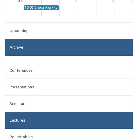
31
1
2
3
4
5
6
10:00
Эпоха Куликовской битвы: Проблемы источниковедения
Upcoming
Archive
Conferences
Presentations
Seminars
Lectures
Roundtables