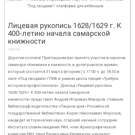
"Под сводами"/ платформа для вебинаров
Лицевая рукопись 1628/1629 г. К
400-летию начала самарской
книжности
Lectures
Дорогие коллеги! Приглашаем вас принять участие в научном
семинаре «Книжники и книжность в допетровское время»,
который состоится 31 марта (вторник) с 17.00 ч. до 18.30 в
зале «Под сводами» ГПИБ в рамках цикла лекций «Трибуна
историка-профессионала». Доклад «Лицевая рукопись
1628/1629 г. К 400-летию начала самарской
книжности» представят Андрей Игоревич Макаров, главный
библиограф издательства «Пашков дом» Российской
государственной библиотеки», Борис Николаевич Морозов,
кандидат исторических наук, старший научный сотрудник
Института славяноведения РАН, член Археографической
комиссии РАН, Нина Валерьевна Квливидзе, кандидат