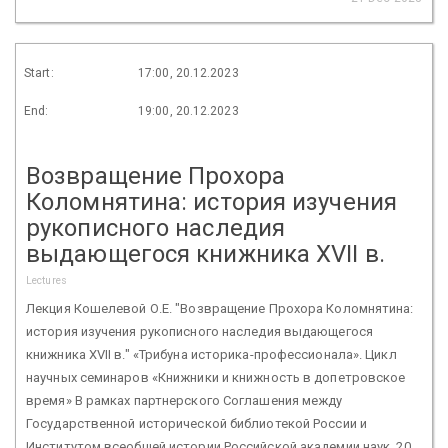
Start:
17:00, 20.12.2023
End:
19:00, 20.12.2023
Возвращение Прохора
Коломнятина: история изучения
рукописного наследия
выдающегося книжника ХVII в.
Lectures
Лекция Кошелевой О.Е. "Возвращение Прохора Коломнятина:
история изучения рукописного наследия выдающегося
книжника ХVII в." «Трибуна историка-профессионала». Цикл
научных семинаров «Книжники и книжность в допетровское
время» В рамках партнерского Соглашения между
Государственной исторической библиотекой России и
Институтом всеобщей истории Российской академии наук. 20