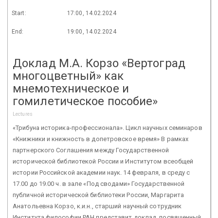
Start:
17:00, 14.02.2024
End:
19:00, 14.02.2024
Доклад М.А. Корзо «Вертоград
многоцветный» как
мнемотехническое и
гомилетическое пособие»
Lectures
«Трибуна историка-профессионала». Цикл научных семинаров
«Книжники и книжность в допетровское время» В рамках
партнерского Соглашения между Государственной
исторической библиотекой России и Институтом всеобщей
истории Российской академии наук. 14 февраля, в среду с
17.00 до 19.00 ч. в зале «Под сводами» Государственной
публичной исторической библиотеки России, Маргарита
Анатольевна Корзо, к.и.н., старший научный сотрудник
Института философии РАН представит доклад, посвященный