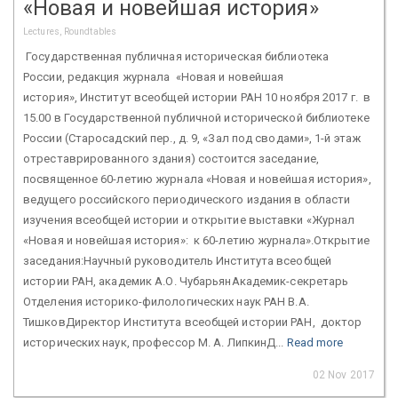
«Новая и новейшая история»
Lectures, Roundtables
Государственная публичная историческая библиотека
России, редакция журнала «Новая и новейшая
история», Институт всеобщей истории РАН 10 ноября 2017 г. в
15.00 в Государственной публичной исторической библиотеке
России (Старосадский пер., д. 9, «Зал под сводами», 1-й этаж
отреставрированного здания) состоится заседание,
посвященное 60-летию журнала «Новая и новейшая история»,
ведущего российского периодического издания в области
изучения всеобщей истории и открытие выставки «Журнал
«Новая и новейшая история»: к 60-летию журнала».Открытие
заседания:Научный руководитель Института всеобщей
истории РАН, академик А.О. ЧубарьянАкадемик-секретарь
Отделения историко-филологических наук РАН В.А.
ТишковДиректор Института всеобщей истории РАН, доктор
исторических наук, профессор М. А. ЛипкинД...
Read more
02 Nov 2017