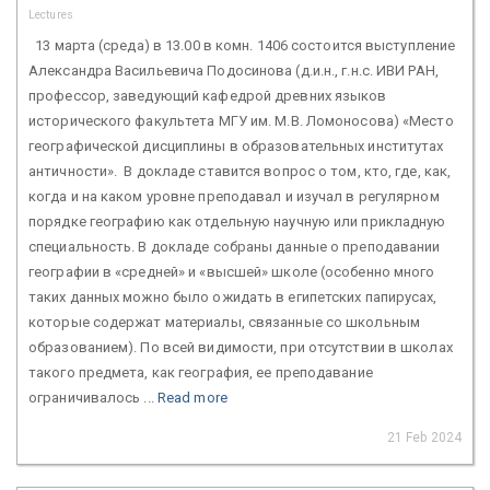
Lectures
13 марта (среда) в 13.00 в комн. 1406 состоится выступление
Александра Васильевича Подосинова (д.и.н., г.н.с. ИВИ РАН,
профессор, заведующий кафедрой древних языков
исторического факультета МГУ им. М.В. Ломоносова) «Место
географической дисциплины в образовательных институтах
античности». В докладе ставится вопрос о том, кто, где, как,
когда и на каком уровне преподавал и изучал в регулярном
порядке географию как отдельную научную или прикладную
специальность. В докладе собраны данные о преподавании
географии в «средней» и «высшей» школе (особенно много
таких данных можно было ожидать в египетских папирусах,
которые содержат материалы, связанные со школьным
образованием). По всей видимости, при отсутствии в школах
такого предмета, как география, ее преподавание
ограничивалось ...
Read more
21 Feb 2024