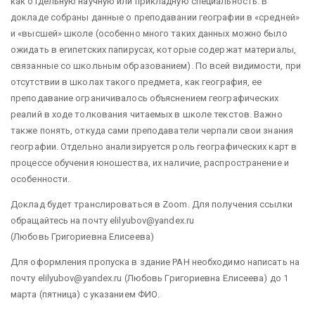
как отдельную научную или прикладную специальность. В
докладе собраны данные о преподавании географии в «средней»
и «высшей» школе (особенно много таких данных можно было
ожидать в египетских папирусах, которые содержат материалы,
связанные со школьным образованием). По всей видимости, при
отсутствии в школах такого предмета, как география, ее
преподавание ограничивалось объяснением географических
реалий в ходе толкования читаемых в школе текстов. Важно
также понять, откуда сами преподаватели черпали свои знания
географии. Отдельно анализируется роль географических карт в
процессе обучения юношества, их наличие, распространение и
особенности.
Доклад будет транслироваться в Zoom. Для получения ссылки
обращайтесь на почту elilyubov@yandex.ru
(Любовь Григориевна Елисеева)
Для оформления пропуска в здание РАН необходимо написать на
почту elilyubov@yandex.ru (Любовь Григориевна Елисеева) до 1
марта (пятница) с указанием ФИО.